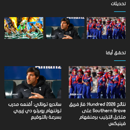
مستوى
تحديثات
العالم
تحقق أيضا
نتائج Hundred 2026: فاز فريق
ساندرو تونالي: أقنعه مدرب
Southern Brave على
توتنهام روبرتو دي زيربي
متذيل الترتيب برمنغهام
بسرعة بالتوقيع
فينيكس