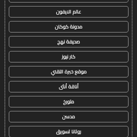
عالم الايفون
مدونة كوكان
صحيفة نهج
كار نيوز
موقع خبرة التقني
أناقة أنثى
متورخ
مدسن
روتانا تسويق