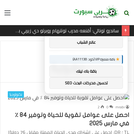
بحث
الق
×
توصيات :
عن
ساندرو تونالي: أقنعه مدرب توتنهام روبرتو دي زيربي بسرعة بالتوقيع
باقة متميزة VIP (كود: AA86842):
عالم الشباب
الرئيسية
/
تقوية
باقة متميزة VIP (كود: AA11138):
تقوية
باقة باك لينك
تحسين محركات البحث SEO
تكنولوجيا
2
0
mrabi
احصل على عوامل تقوية للحياة وتوفير 84 ٪
في مارس 2025
TL ؛ DR: احصل على اشتراك مدى الحياة الممتاز مقابل 76 دولارًا