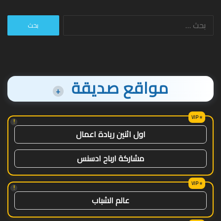
البحث
عن:
مواقع صديقة
+
!
اول اثنين ريادة اعمال
مشاركة ارباح ادسنس
!
عالم الشباب