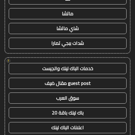
ماتشا
شاي ماتشا
شدات ببجي تمارا
!
خدمات الباك لينك والجيست
guest post مقال ضيف
سوق العرب
باك لينك باقة 20
اعلانات الباك لينك