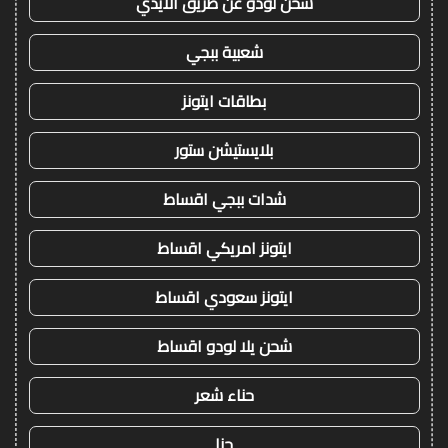
شحن لودو عن طريق الايدي
شعبية ببجي
بطاقات ايتونز
بلايستيشن ستور
شدات ببجي اقساط
ايتونز امريكي اقساط
ايتونز سعودي اقساط
شحن يلا لودو اقساط
حناء شعر
حنا