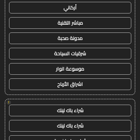
أركاني
مباشر التقنية
مدونة صحبة
شرقيات السياحة
موسوعة انوار
اشراق الأرباح
!
شراء باك لينك
شراء باك لينك