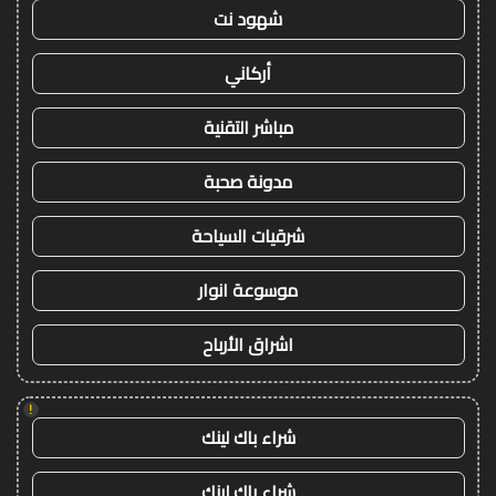
شهود نت
أركاني
مباشر التقنية
مدونة صحبة
شرقيات السياحة
موسوعة انوار
اشراق الأرباح
!
شراء باك لينك
شراء باك لينك