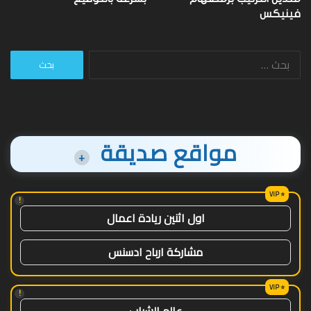
فينيكس
البحث
عن:
مواقع صديقة
+
!
اول اثنين ريادة اعمال
مشاركة ارباح ادسنس
!
عالم الشباب