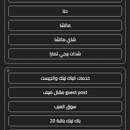
حنا
ماتشا
شاي ماتشا
شدات ببجي تمارا
!
خدمات الباك لينك والجيست
guest post مقال ضيف
سوق العرب
باك لينك باقة 20