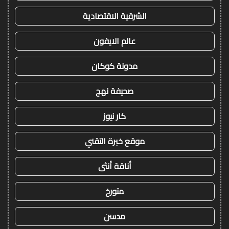
الشرقية الاقتصادية
عالم الايفون
مدونة كوكان
صحيفة نهج
كار نيوز
موقع خبرة التقني
أناقة أنثى
متورخ
مدسن