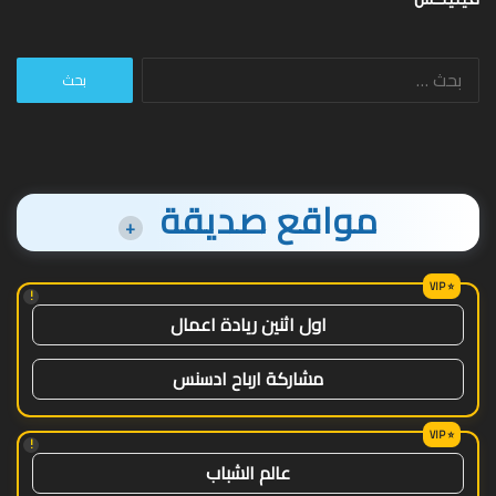
البحث
عن:
مواقع صديقة
+
!
اول اثنين ريادة اعمال
مشاركة ارباح ادسنس
!
عالم الشباب