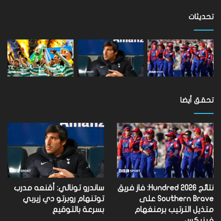
على
مستوى
تحديثات
العالم
تحقق أيضا
نتائج Hundred 2026: فاز فريق
ساندرو تونالي: أقنعه مدرب
Southern Brave على
توتنهام روبرتو دي زيربي
متذيل الترتيب برمنغهام
بسرعة بالتوقيع
فينيكس