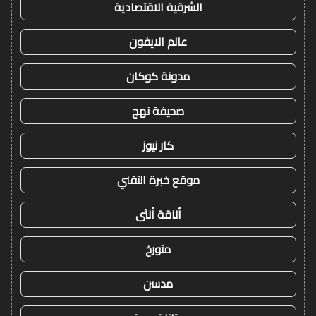
الشرقية الاقتصادية
عالم الايفون
مدونة كوكان
صحيفة نهج
كار نيوز
موقع خبرة التقني
أناقة أنثى
متورخ
مدسن