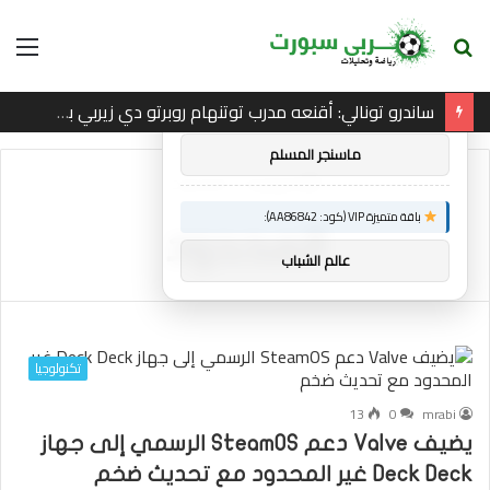
بحث
الق
×
توصيات :
عن
ساندرو تونالي: أقنعه مدرب توتنهام روبرتو دي زيربي بسرعة بالتوقيع
باقة متميزة VIP (كود: AA26790):
ماسنجر المسلم
الرئيسية
/
المحدود
باقة متميزة VIP (كود: AA86842):
المحدود
عالم الشباب
تكنولوجيا
13
0
mrabi
يضيف Valve دعم SteamOS الرسمي إلى جهاز
Deck Deck غير المحدود مع تحديث ضخم