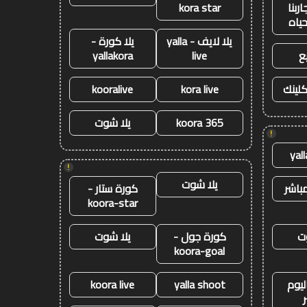
ربنا
kora star
حياه
يلا لايف - yalla
يلا كورة -
ع
live
yallakora
كلينك
kora live
kooralive
koora 365
يلا شوت
!
yal
!
يلا شوت
باشر
كورة ستار -
koora-star
ت
كورة جول -
يلا شوت
koora-goal
ليوم
yalla shoot
koora live