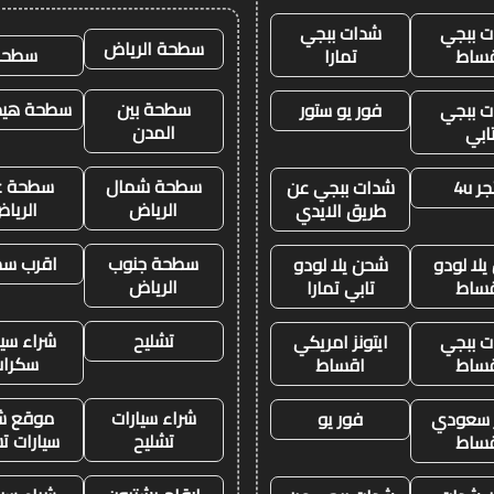
 ببجي
شدات ببجي
سطحة الرياض
سطحه
ساط
تمارا
سطحة بين
سطحة هيدر
 ببجي
فور يو ستور
المدن
ابي
سطحة شمال
سطحة غ
ر 4u
شدات ببجي عن
الرياض
الريا
طريق الايدي
سطحة جنوب
اقرب س
لا لودو
شحن يلا لودو
الرياض
ساط
تابي تمارا
تشليح
شراء سيا
 ببجي
ايتونز امريكي
سكرا
ساط
اقساط
شراء سيارات
موقع ش
ز سعودي
فور يو
تشليح
سيارات ت
ساط