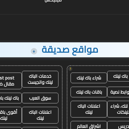
فينيكس
مواقع صديقة
+
!
باك لينك
خدمات الباك
شراء باك لينك
st post
لينك والجيست
مقال ض
وابط نصية
باقات باك لينك
سوق العرب
باك لينك باق
لنك، شراء
اعلانات الباك
لينكات
لينك
اعلانات الباك
أقوى باقة
لينك
لينك
تدريس
اشراق العالم