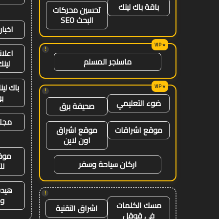
باقة باك لينك
تحسين محركات
البحث SEO
اخبار
!
اعلان
ماسنجر المسلم
لينك 26
باك لي
!
ب
ضوء التعليمي
صحيفة برق
مجلة
موقع اشراقات
موقع اشراق
اون لاين
موق
اركان سياحة وسفر
لل
هيدب
!
وت
مسك الكلمات
اشراق التقنية
في قوقل