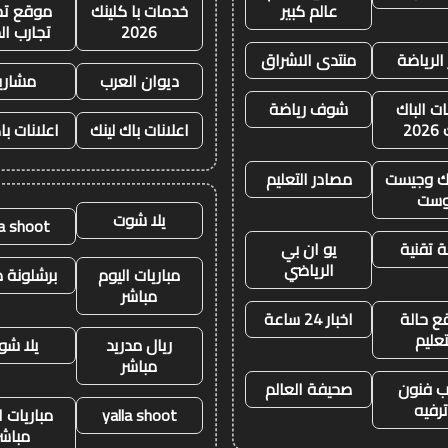
عالم كبير
خدمات با كلينك
موقع تجا
2026
تجارب ال
 الرياضة
منتدى الاشراق
ديوان العرب
مشاري
ات الباك
شوف رياضة
20
اعلانات باك لينك
اعلانات با
نك وجيست
مصادر التعليم
وست
يلا شوت
la shoot
 تقنية
يو ان بي
الرياضي
مباريات اليوم
برشلونة م
مباشر
ع حالة
اخبار 24 ساعة
تعليم
ريال مدريد
يلا شو
مباشر
 فنون
صحيفة العالم
رفيه
yalla shoot
مباريات ا
مباشر