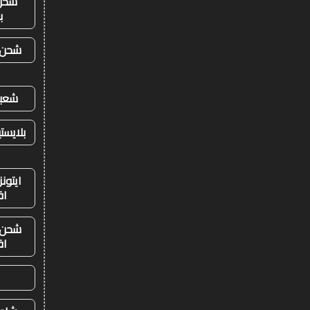
شحن
ب
شحن ي
شعبي
بلايست
ايتون
اق
شحن ي
اق