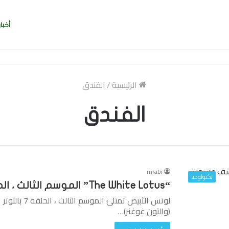
أخبار
ربي بسرعة بالتوقيع
الرئيسية
/
الفندق
الفندق
mrabi
تكنولوجيا
“The White Lotus” الموسم الثالث ، الحلقة 7 تكشف عن من سرق الفندق
لوتس الأبيض ت
(والتون غوغنز)…