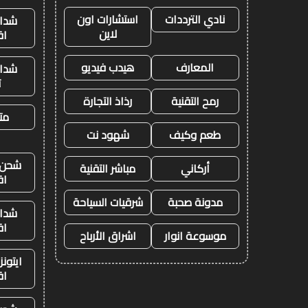
نادي الترددات
استشارات اون
شدات
لاين
اق
المعارف
هيدب فيديو
شدات
ت
رمح التقنية
رذاذ التجارة
متج
طعم وكيف
شهود نت
شحن ي
أركاني
مباشر التقنية
اق
مدونة صحبة
شرقيات السياحة
شدات
اق
موسوعة انوار
اشراق الأرباح
ايتون
اق