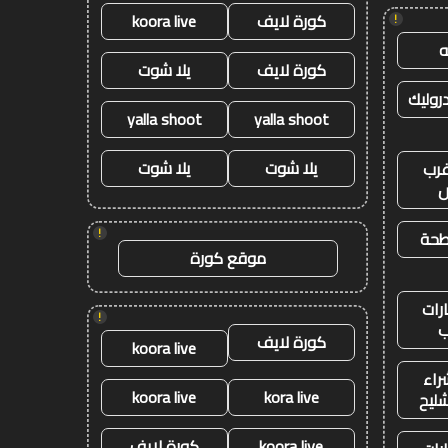
كورة لايف
koora live
!
كورة لايف
يلا شوت
وليك
yalla shoot
yalla shoot
يلا شوت
يلا شوت
رب
ض
!
طحة
موقع كورة
رات
!
ب
كورة لايف
koora live
راء
koora live
kora live
شليح
koora live
كورة لايف