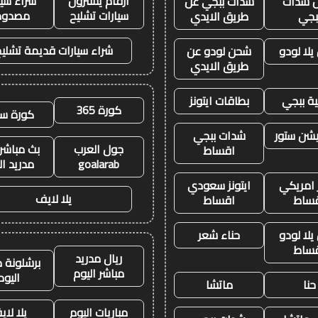
ارقام يشترون
شراء سيا
 شدات
شدات ببجي عن
سيارات تشليح
مصدوم
بجي
طريق الايدي
شراء سيارات قديمة تشليح
لا لودو
شحن لودو عن
طريق الايدي
ة ببجي
بطاقات ايتونز
كورة 365
كورة سي
يشن ستور
شدات ببجي
جول العرب
بث مباشر 
اقساط
goalarab
مدريد ال
ز امريكي
ايتونز سعودي
يلا لايف
ساط
اقساط
لا لودو
حناء شعر
ساط
ريال مدريد
برشلونة م
مباشر اليوم
اليوم
حنا
ماتشا
مباريات اليوم
يلا لا