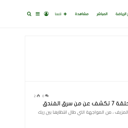
تسجيل
إضافة
بحث
تابعنا
 الرياضة
المباشر
مشاهدة
الدخول
عمود
عن
جانبي
2
0
متلئ الموسم الثالث ، الحلقة 7 بالتوتر المزيف ، من المواجهة التي طال انتظارها بين ريك