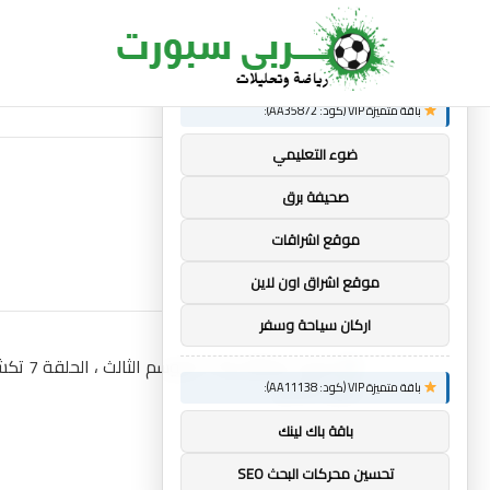
×
توصيات :
ساندرو تونالي: أقنعه مدرب توتنهام روبرتو دي زي
الجديد
باقة متميزة VIP (كود: AA35872):
ضوء التعليمي
صحيفة برق
موقع اشراقات
موقع اشراق اون لاين
اركان سياحة وسفر
باقة متميزة VIP (كود: AA11138):
باقة باك لينك
تحسين محركات البحث SEO