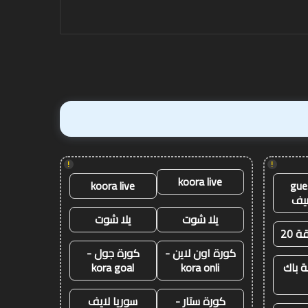
برمنغهام
فينيكس
!
!
koora live
koora live
gue
يف
يلا شوت
يلا شوت
ة 20
كورة اون لاين -
كورة جول -
 باك
kora onli
kora goal
كورة ستار -
سوريا لايف