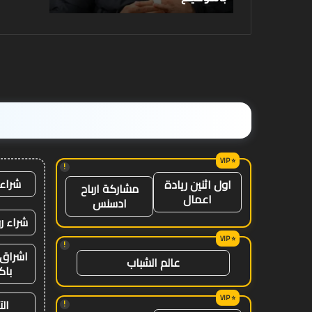
تفوتها
على
مستوى
العالم
!
شراء 
اول اثنين ريادة
مشاركة ارباح
اعمال
ادسنس
شراء ر
!
اشراق 
عالم الشباب
باك
ال
!