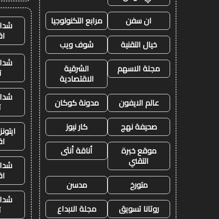
ان سفن
مرابع التكنولوجيا
شدات
اق
خيال التقنية
شوف ويب
شدات
مجلة الاسهم
الشرقية
ت
الاقتصادية
شدات
عالم الايفون
مدونة كوكان
ت
صحيفة نهج
كار نيوز
ايتون
اق
موقع خبرة
أناقة أنثى
التقني
شدات
اق
متورخ
مدسن
شدات
روتانا تسويق
مجلة الابداع
ت