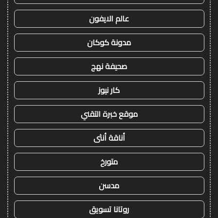
عالم الايفون
مدونة كوكان
صحيفة نهج
كار نيوز
موقع خبرة التقني
أناقة أنثى
متورخ
مدسن
روتانا تسويق