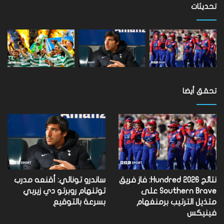
مستوى
تحديثات
العالم
تحقق أيضا
نتائج Hundred 2026: فاز فريق
ساندرو تونالي: أقنعه مدرب
Southern Brave على
توتنهام روبرتو دي زيربي
متذيل الترتيب برمنغهام
بسرعة بالتوقيع
فينيكس