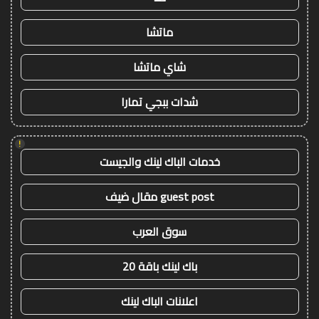
ماتشا
شاي ماتشا
شدات ببجي تمارا
!
خدمات الباك لينك والجيست
guest post مقال ضيف
سوق العرب
باك لينك باقة 20
اعلانات الباك لينك