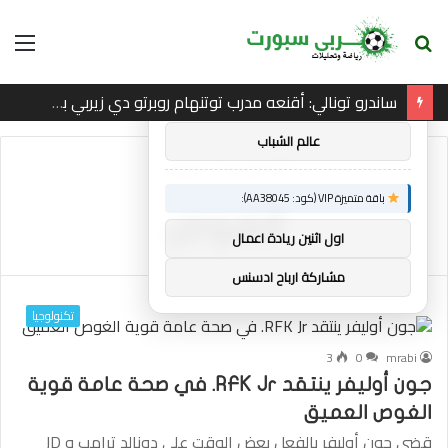
بحث
الق
×
توصيات :
عن
ساندرو تونالي: أقنعه مدرب توتنهام روبرتو دي زيربي بسرعة بالتوقيع
باقة متميزة VIP (كود: AA86842):
عالم الشباب
الرئيسية
/
الغوص
باقة متميزة VIP (كود: AA38045):
الغوص
اول اثنين ريادة اعمال
مشاركة ارباح ادسنس
تكنولوجيا
3
0
mrabi
جون أوليفر ينتقد RFK Jr. في صحة عامة قوية
الغوص العميق
قضى جون أوليفر بالفعل بعض الوقت على دونالد ترامب و JD