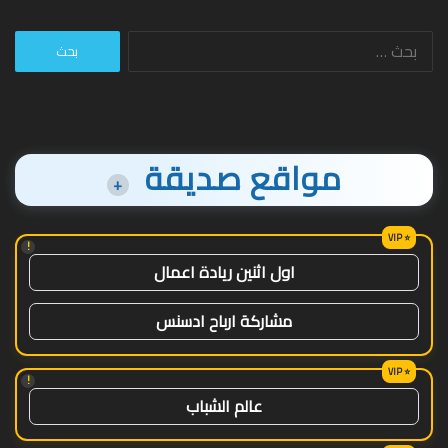
البحث
عن:
مواقع صديقة
+
!
اول اثنين ريادة اعمال
مشاركة ارباح ادسنس
!
عالم الشباب