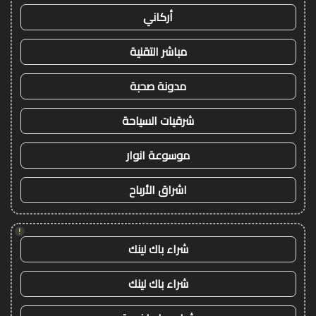
أركاني
مباشر التقنية
مدونة صحبة
شرقيات السياحة
موسوعة انوار
اشراق الأرباح
!
شراء باك لينك
شراء باك لينك