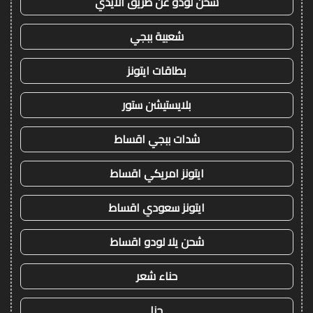
شحن لودو عن طريق الايدي
شعبية ببجي
بطاقات ايتونز
بلايستيشن ستور
شدات ببجي اقساط
ايتونز امريكي اقساط
ايتونز سعودي اقساط
شحن يلا لودو اقساط
حناء شعر
حنا