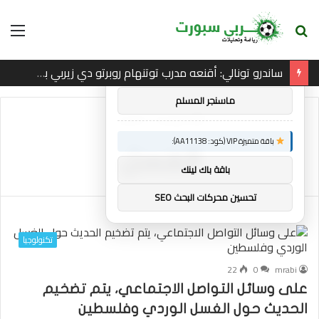
بحث
الق
×
توصيات :
عن
ساندرو تونالي: أقنعه مدرب توتنهام روبرتو دي زيربي بسرعة بالتوقيع
باقة متميزة VIP (كود: AA26790):
ماسنجر المسلم
الرئيسية
/
الغسل
باقة متميزة VIP (كود: AA11138):
الغسل
باقة باك لينك
تحسين محركات البحث SEO
تكنولوجيا
22
0
mrabi
على وسائل التواصل الاجتماعي، يتم تضخيم
الحديث حول الغسل الوردي وفلسطين