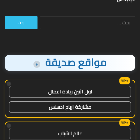
البحث
عن:
مواقع صديقة
+
!
اول اثنين ريادة اعمال
مشاركة ارباح ادسنس
!
عالم الشباب