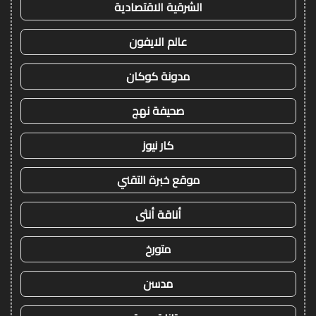
الشرقية الاقتصادية
عالم الايفون
مدونة كوكان
صحيفة نهج
كار نيوز
موقع خبرة التقني
أناقة أنثى
متورخ
مدسن