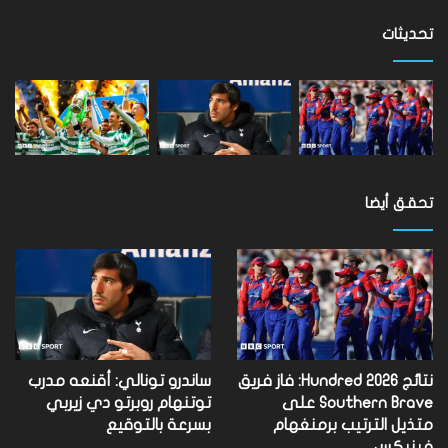
على
مستوى
تحديثات
العالم
تحقق أيضا
نتائج Hundred 2026: فاز فريق
ساندرو تونالي: أقنعه مدرب
Southern Brave على
توتنهام روبرتو دي زيربي
متذيل الترتيب برمنغهام
بسرعة بالتوقيع
فينيكس