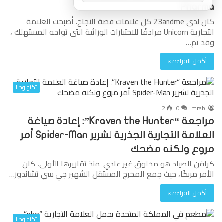
Pharma
كان لدى 23andme كل علامات قصة النجاح. أصبحت العلامة
التجارية Unicorn مرادفًا للاختبارات الوراثية التي تواجه المستهلك ،
وقد تم…
أكمل القراءة »
تكنولوجيا
2
0
mrabi
مراجعة “Kraven the Hunter”: إعادة صياغة
العلامة التجارية الجذرية لشرير Spider-Man أمر
مروع ولكنه مضحك
كرافن الصياد هو مخلوق غير عادي. منذ تقاريرها الأولى، كان
الأمر مربكًا، حيث جمع المخرج المستقل الشهير جي سي تشاندور…
أكمل القراءة »
تكنولوجيا