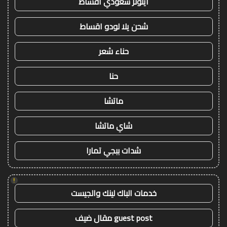
ايتونز سعودي اقساط
شحن يلا لودو اقساط
حناء شعر
حنا
ماتشا
شاي ماتشا
شدات ببجي تمارا
!
خدمات الباك لينك والجيست
guest post مقال ضيف