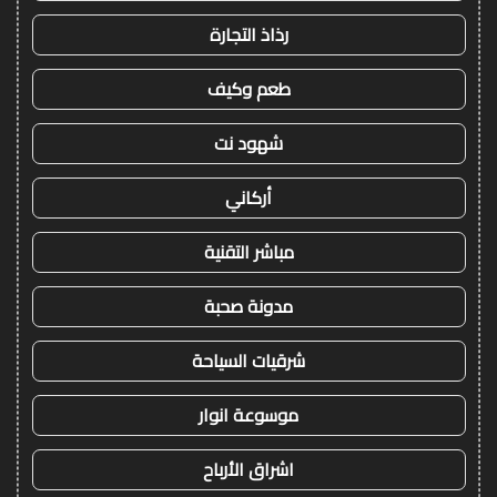
رذاذ التجارة
طعم وكيف
شهود نت
أركاني
مباشر التقنية
مدونة صحبة
شرقيات السياحة
موسوعة انوار
اشراق الأرباح