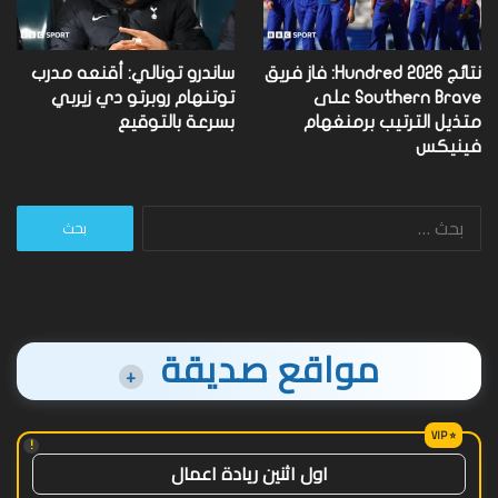
نتائج Hundred 2026: فاز فريق
ساندرو تونالي: أقنعه مدرب
Southern Brave على
توتنهام روبرتو دي زيربي
متذيل الترتيب برمنغهام
بسرعة بالتوقيع
فينيكس
البحث
عن:
مواقع صديقة
+
!
اول اثنين ريادة اعمال