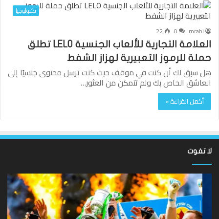
تكنولوجيا
22
0
mrabi
العلامة التجارية للألعاب الجنسية LELO تطلق
حملة للرموز التعبيرية لهزاز الشفط
هل سبق لك أن كنت في موقف حيث كنت ترسل محتوى جنسيًا إلى
العاشق الخاص بك ولم تتمكن من العثور…
أكمل القراءة »
لا تفوت
لقد
ألع
عادت
الك
الدوري
الاسكتلندي
الإ
الممتاز
إيم