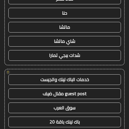
حنا
ماتشا
شاي ماتشا
شدات ببجي تمارا
!
خدمات الباك لينك والجيست
guest post مقال ضيف
سوق العرب
باك لينك باقة 20