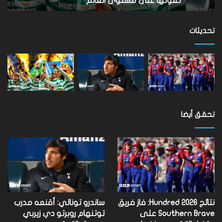
تفوتها على مستوى العالم
ب
تفوتها
على
مستوى
تحديثات
العالم
تحقق أيضا
نتائج Hundred 2026: فاز فريق
ساندرو تونالي: أقنعه مدرب
Southern Brave على
توتنهام روبرتو دي زيربي