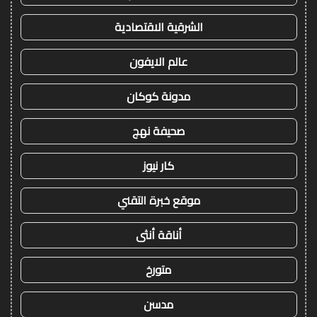
الشرقية الاقتصادية
عالم الايفون
مدونة كوكان
صحيفة نهج
كار نيوز
موقع خبرة التقني
أناقة أنثى
متورخ
مدسن