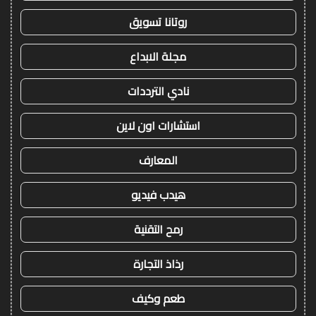
روتانا تسويق
مجلة الابداع
نادي الترددات
استشارات اون لاين
المعارف
هيدب فيديو
رمح التقنية
رذاذ التجارة
طعم وكيف