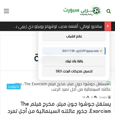
بحث
الق
×
توصيات :
عن
ساندرو تونالي: أقنعه مدرب توتنهام روبرتو دي زيربي بسرعة بالتوقيع
باقة متميزة VIP (كود: AA86842):
عالم الشباب
الرئيسية
/
السينمائية
باقة متميزة VIP (كود: AA11138):
السينمائية
باقة باك لينك
تحسين محركات البحث SEO
تكنولوجيا
18
0
mrabi
يستغل جوشوا جون ميلر، مخرج فيلم The
Exorcism، جذور عائلته السينمائية من أجل تمرد