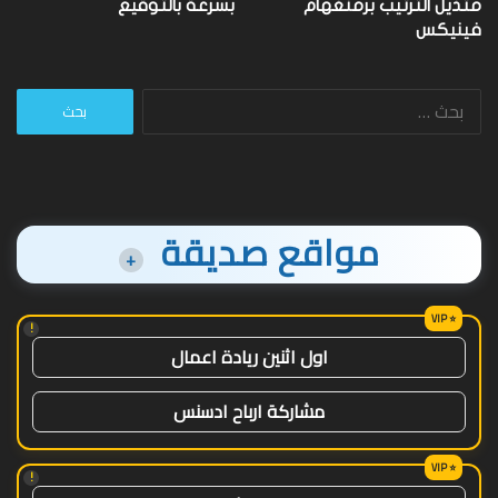
متذيل الترتيب برمنغهام
بسرعة بالتوقيع
فينيكس
البحث
عن:
مواقع صديقة
+
!
اول اثنين ريادة اعمال
مشاركة ارباح ادسنس
!