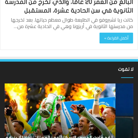
البالغ من العمر 20 عامًا، والذي تخرج من المدرسة
الثانوية في سن الحادية عشرة، المستقبل
كانت ريا تشيروفو في الطليعة طوال معظم حياتها. بعد تخرجها
من مدرستها الثانوية في أريزونا وهي في الحادية عشرة من…
أكمل القراءة »
لا تفوت
لقد
ألع
عادت
الك
الدوري
الاسكتلندي
الإ
الممتاز
إيم
–
كا
لماذا
تح
لا
بل
ينبغي
رف
لقد عادت الدوري الاسكتلندي الممتاز – لماذا لا ينبغي أن