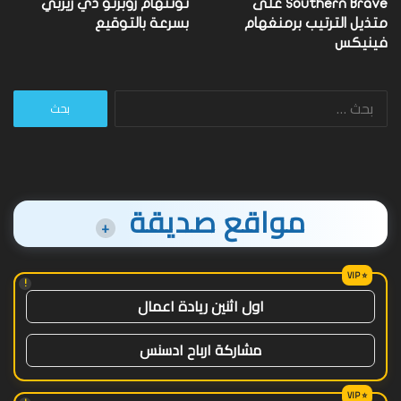
Southern Brave على
توتنهام روبرتو دي زيربي
متذيل الترتيب برمنغهام
بسرعة بالتوقيع
فينيكس
البحث
عن:
مواقع صديقة
+
!
اول اثنين ريادة اعمال
مشاركة ارباح ادسنس