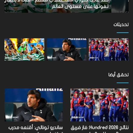
أن
الأ
تفوتها على مستوى العالم
ب
تفوتها
على
مستوى
تحديثات
العالم
تحقق أيضا
نتائج Hundred 2026: فاز فريق
ساندرو تونالي: أقنعه مدرب