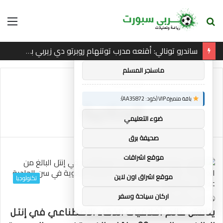
بحث
الق
×
توصيات :
عن
ساندرو تونالي: أقنعه مدرب توتنهام روبرتو دي زيربي بسرعة بالتوقيع
باقة متميزة VIP (كود: AA26790):
ماسنجر المسلم
الرئيسية
/
الحادية
باقة متميزة VIP (كود: AA35872):
الحادية
ضوء التعليمي
صحيفة برق
موقع اشراقات
موقع اشراق اون لاين
تكنولوجيا
اركان سياحة وسفر
4
0
mrabi
يناقش عالم أخلاقيات الذكاء الاصطناعي في إنتل