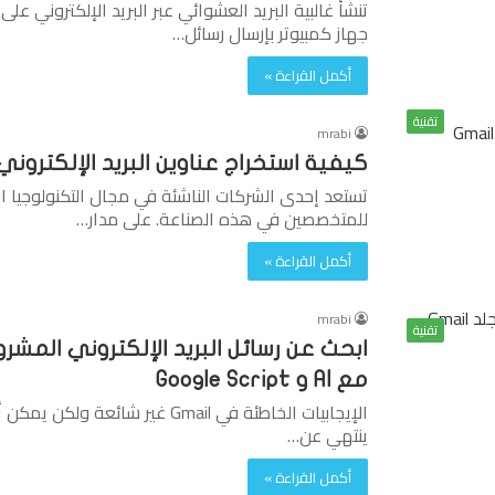
جهاز كمبيوتر بإرسال رسائل…
أكمل القراءة »
تقنية
mrabi
كيفية استخراج عناوين البريد الإلكتروني من 
تستعد إحدى الشركات الناشئة في مجال التكنولوجيا ا
للمتخصصين في هذه الصناعة. على مدار…
أكمل القراءة »
mrabi
تقنية
مع AI و Google Script
الإيجابيات الخاطئة في Gmail غير ش
ينتهي عن…
أكمل القراءة »