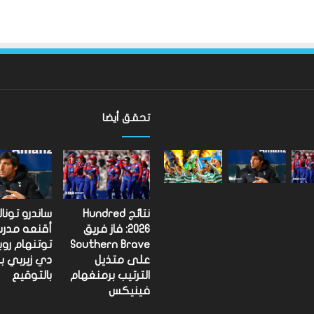
تحقق أيضا
ألعاب
الكومنولث
2026:
الإنجليزية
إيميلي
نتائج Hundred
ساندرو تونا
كامبل
2026: فاز فريق
أقنعه مدر
تحتفظ
Southern Brave
توتنهام روب
 الدوري الاسكتلندي
ألعاب الكومنولث 2026: الإنجليزية
بلقب
على متذيل
دي زيربي ب
رفع
 لماذا لا ينبغي أن
إيميلي كامبل تحتفظ بلقب رفع
الترتيب برمنغهام
بالتوقيع
الأثقال
على مستوى العالم
الأثقال
فينيكس