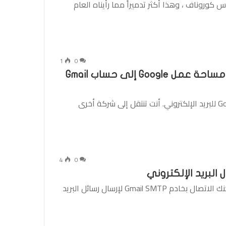
 كوروناف ، وهذا أكثر تدميراً مما رأيناه العام
1
0
كيفية نسخ رسائل البريد الإلكتروني من مساحة عمل Google إلى حساب Gmail
تستخدم مؤسستك حاليًا Gmail مع مساحة عمل Google للبريد الإلكتروني. أنت تنتقل إلى شركة أخرى
4
0
يصف هذا البرنامج التعليمي خطوة بخطوة كيف يمكنك الاتصال بخادم Gmail SMTP لإرسال رسائل البريد