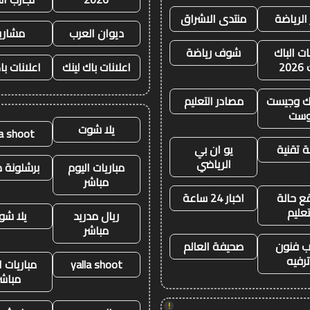
 الرياضة
منتدى الاشراق
ديوان العرب
مشاري
ات الباك
شوف رياضة
20
اعلانات باك لينك
اعلانات با
نك وجيست
مصادر التعليم
وست
يلا شوت
la shoot
 تقنية
يو ان بي
الرياضي
مباريات اليوم
برشلونة م
مباشر
ع حالة
اخبار 24 ساعة
تعليم
ريال مدريد
يلا شو
مباشر
 فنون
صحيفة العالم
رفيه
yalla shoot
مباريات ا
مباشر
!