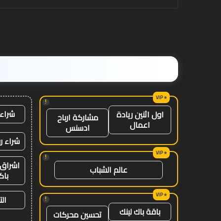
على
مستوى
العالم
!
شراء 
اول اثنين ريادة
مشاركة ارباح
اعمال
ادسنس
شراء ر
!
اشراق 
عالم الشباب
باك
ال
!
باقة باك لينك
تحسين محركات