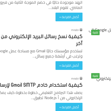
الهند موجودة حاليًا في خضم الموجة الثانية من فيروس
الماضي. تقوم البلاد…
أكمل القراءة »
mrabi
تقنية
آخر
وترغب في أرشفة جميع رسائل…
أكمل القراءة »
تقنية
mrabi
كيفية استخدام خادم Gmail SMTP لإرسال البريد الإلكتروني
الإلكتروني من أ Node.js تطبيق…
أكمل القراءة »