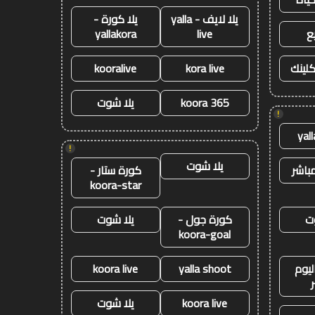
يلا لايف - yalla
يلا كورة -
ع
live
yallakora
كلينك
kora live
kooralive
koora 365
يلا شوت
!
yal
!
يلا شوت
باشر
كورة ستار -
koora-star
ت
كورة جول -
يلا شوت
koora-goal
ليوم
yalla shoot
koora live
koora live
يلا شوت