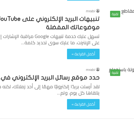
mrabi
تقنية
موضوعاتك المفضلة
تسهل عليك خدمة تنبيهات le
على الإنترنت. ما عليك سوى تحديد كلمة…
أكمل القراءة »
mrabi
تقنية
حدد موقع رسائل البريد الإلكتروني في Gmail بسهولة باستخدام rfc822msgid
لقد أرسلت بريدًا إلكترونيًا مهمًا إلى أحد زملائك، لكن
يتلقاها كل يوم، وتم…
أكمل القراءة »