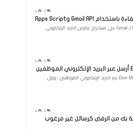
2
0
Gmail A وApps Script
تساعدك الوظيفة الإضافية Email Address Extractor لـ Gmail على استخراج عناوين البريد الإلكتروني
4
0
المنصة الاجتماعية X هي “بالكاد تحطم” ، المالك Elon Musk عبر البريد الإلكتروني الموظفين ، وول
4
0
البريد الإلكتروني Gmail الخاصة بك من الرفض كرسائل غير مرغوب