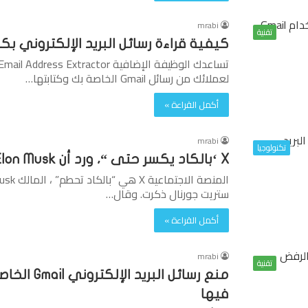
mrabi
تقنية
كيفية قراءة رسائل البريد الإلكتروني بكفاءة باستخدام PI
لعملائك من رسائل Gmail الخاصة بك وكتابتها…
أكمل القراءة »
mrabi
تكنولوجيا
X ‘بالكاد يكسر حتى “، ورد أن Elon Musk أرسل عبر البريد الإلكتروني الموظفين
ستريت جورنال ذكرت. وقال…
أكمل القراءة »
mrabi
تقنية
منع رسائل 
فيها