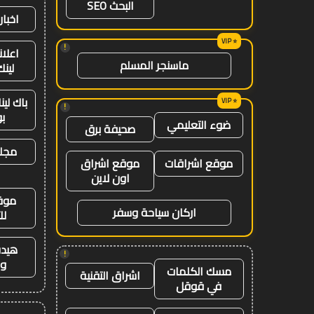
البحث SEO
اخبار
!
اعلان
ماسنجر المسلم
لينك 26
باك لي
!
ب
ضوء التعليمي
صحيفة برق
مجلة
موقع اشراقات
موقع اشراق
اون لاين
موق
اركان سياحة وسفر
لل
هيدب
!
وت
مسك الكلمات
اشراق التقنية
في قوقل