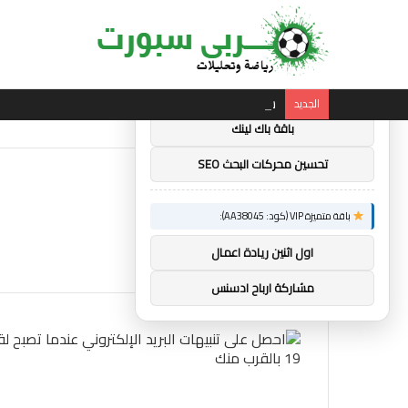
×
توصيات :
باقة متميزة VIP (كود: AA11138):
ساندرو تونالي: أقنعه مدرب توتنهام روبرتو دي زي
الجديد
باقة باك لينك
تحسين محركات البحث SEO
باقة متميزة VIP (كود: AA38045):
اول اثنين ريادة اعمال
مشاركة ارباح ادسنس