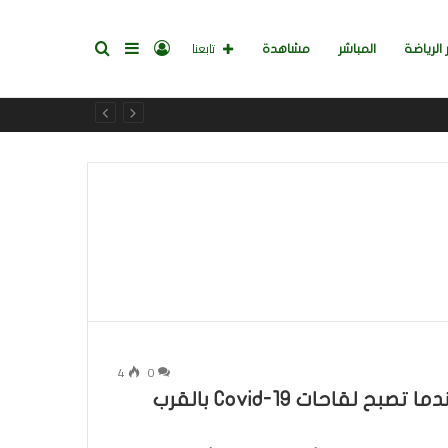
تسجيل
إضافة
بحث
تابعنا
 الرياضة
المباشر
مشاهدة
الدخول
عمود
عن
جانبي
4
0
احصل على تنبيهات البريد الإلكتروني عندما تصبح لقاحات Covid-19 بالقرب