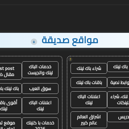
مواقع صديقة
+
!
باك لينك
خدمات الباك
شراء باك لينك
st post
لينك والجيست
مقال ض
وابط نصية
باقات باك لينك
سوق العرب
باك لينك باق
لنك، شراء
اعلانات الباك
لينكات
لينك
اعلانات الباك
أقوى باقة
لينك
لينك
تدريس
اشراق العالم
عالم كبير
خدمات با كلينك
موقع تجا
2026
تجارب ال