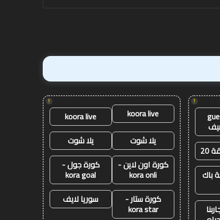
فينيكس
!
!
koora live
koora live
gue
يف
يلا شوت
يلا شوت
ة 20
كورة اون لاين -
كورة جول -
 باك
kora onli
kora goal
كورة ستار -
سوريا لايف
ربنا
kora star
حياه