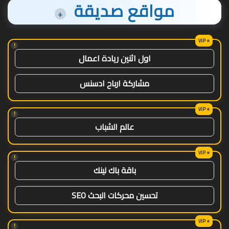
مواقع صديقة
+
!
اول اثنين ريادة اعمال
مشاركة ارباح ادسنس
!
عالم الشباب
!
باقة باك لينك
تحسين محركات البحث SEO
!