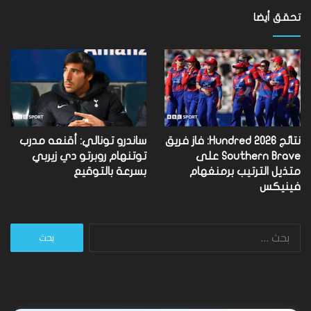
تحقق أيضا
نتائج Hundred 2026: فاز فريق
ساندرو تونالي: أقنعه مدرب
Southern Brave على
توتنهام روبرتو دي زيربي
متذيل الترتيب برمنغهام
بسرعة بالتوقيع
فينيكس
البحث
عن: