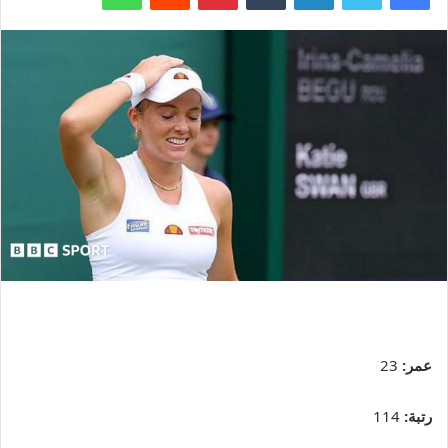
عمر:
23
رتبة:
114