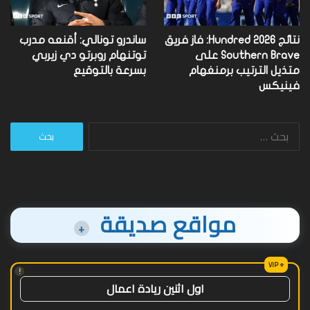
نتائج Hundred 2026: فاز فريق
ساندرو تونالي: أقنعه مدرب
Southern Brave على
توتنهام روبرتو دي زيربي
متذيل الترتيب برمنغهام
بسرعة بالتوقيع
فينيكس
البحث
عن:
مواقع صديقة
+
!
اول اثنين ريادة اعمال