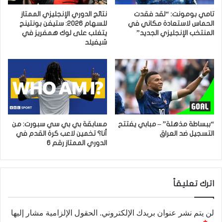
تامي بومونت: “لقد فقدت
نتائج الدوري الإنجليزي الممتاز
الحماس لاستعادة مكاني في
للسهام 2026: ستيفن بونتينج
المنتخب الإنجليزي الجديد”
يتغلب على لوك همفريز في
شيفيلد
“ببساطة مذهلة” – مبابي يفتتح
مسابقة بي بي سي سبورت: من
التسجيل ضد العراق
أنا؟ تخمين لاعب كرة القدم في
الدوري الممتاز رقم 6
اترك تعليقاً
لن يتم نشر عنوان بريدك الإلكتروني.
الحقول الإلزامية مشار إليها