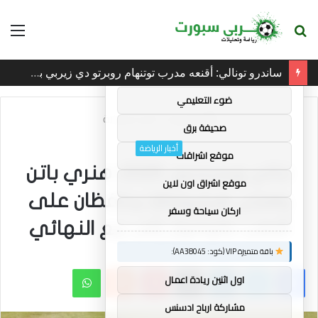
بحث
الق
×
توصيات :
عن
ساندرو تونالي: أقنعه مدرب توتنهام روبرتو دي زيربي بسرعة بالتوقيع
باقة متميزة VIP (كود: AA35872):
ضوء التعليمي
الرئيسية
/
أخبار الرياضة
صحيفة برق
أخبار الرياضة
موقع اشراقات
نتائج ويمبلدون 2026: هنري باتن
موقع اشراق اون لاين
وهاري هيليوفاارا يحافظان على
اركان سياحة وسفر
اللقب بالوصول إلى ربع النهائي
باقة متميزة VIP (كود: AA38045):
فيسبوك
تويتر
لينكدإن
بينتيريست
واتساب
اول اثنين ريادة اعمال
مشاركة ارباح ادسنس