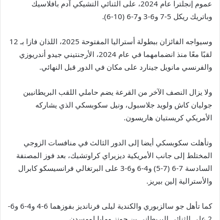
عموم إنجلترا عام 2024، على الثنائي التشيكي آدم بافلاسيك
وباتريك ريكل 5-7 و6-3 و7-6 (10-6).
وسيواجه الفائزان ببطولة أستراليا المفتوحة 2025، اللذان فازا بـ 12
لقبًا معًا منذ انضمامهما في عام 2024، الأرجنتيني جيدو أندريوزي
والفرنسي مانويل جينارد على مكان في الدور قبل النهائي.
ولا يزال النصف الآخر من القرعة يضم حاملي اللقب البريطانيين
جوليان كاش ولويد جلاسبول، ونيل سكوبسكي الذي يشاركه
الأمريكي كريستيان هاريسون.
وتأهلت سكوبسكي أيضا إلى الدور الثالث في منافسات الزوجي
المختلط إلى جانب الأمريكية ديزيراي كراوتشيك، بعد فوز المصنفة
السادسة 7-6 (7-5) و4-6 و6-3 على البرتغالي فرانسيسكو كابرال
والأسترالية إلين بيريز.
كما تأهل جو سالزبوري والكندية ليلى فرنانديز بفوزهما 6-4 و4-6 و6-
2 على الثنائي البريطاني بن جونز ومايا لومسدن.