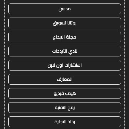
مدسن
روتانا تسويق
مجلة الابداع
نادي الترددات
استشارات اون لاين
المعارف
هيدب فيديو
رمح التقنية
رذاذ التجارة