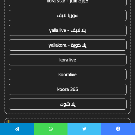
كورة ستار - kora star
سوريا لايف
يلا لايف - yalla live
يلا كورة - yallakora
kora live
kooralive
koora 365
يلا شوت
!
يلا شوت
يسبوك
تويتر
واتساب
تيلقرام