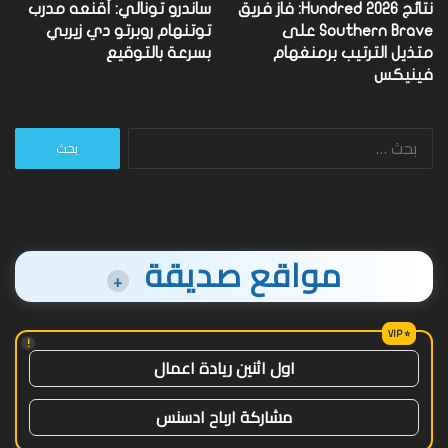
نتائج Hundred 2026: فاز فريق
ساندرو تونالي: أقنعه مدرب
Southern Brave على
توتنهام روبرتو دي زيربي
متذيل الترتيب برمنغهام
بسرعة بالتوقيع
فينيكس
البحث
عن:
مواقع صديقة
+
!
اول اثنين ريادة اعمال
مشاركة ارباح ادسنس