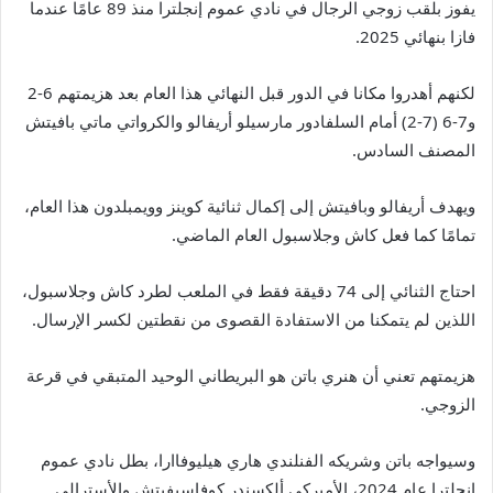
يفوز بلقب زوجي الرجال في نادي عموم إنجلترا منذ 89 عامًا عندما
فازا بنهائي 2025.
لكنهم أهدروا مكانا في الدور قبل النهائي هذا العام بعد هزيمتهم 6-2
و7-6 (7-2) أمام السلفادور مارسيلو أريفالو والكرواتي ماتي بافيتش
المصنف السادس.
ويهدف أريفالو وبافيتش إلى إكمال ثنائية كوينز وويمبلدون هذا العام،
تمامًا كما فعل كاش وجلاسبول العام الماضي.
احتاج الثنائي إلى 74 دقيقة فقط في الملعب لطرد كاش وجلاسبول،
اللذين لم يتمكنا من الاستفادة القصوى من نقطتين لكسر الإرسال.
هزيمتهم تعني أن هنري باتن هو البريطاني الوحيد المتبقي في قرعة
الزوجي.
وسيواجه باتن وشريكه الفنلندي هاري هيليوفاارا، بطل نادي عموم
إنجلترا عام 2024، الأميركي ألكسندر كوفاسيفيتش والأسترالي