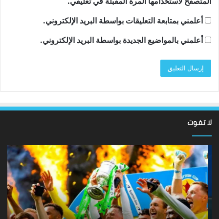
المتصفح لاستخدامها المرة المقبلة في تعليقي.
أعلمني بمتابعة التعليقات بواسطة البريد الإلكتروني.
أعلمني بالمواضيع الجديدة بواسطة البريد الإلكتروني.
لا تفوت
لقد
ألع
عادت
الك
الدوري
الاسكتلندي
الإ
الممتاز
إيم
–
كا
لماذا
تح