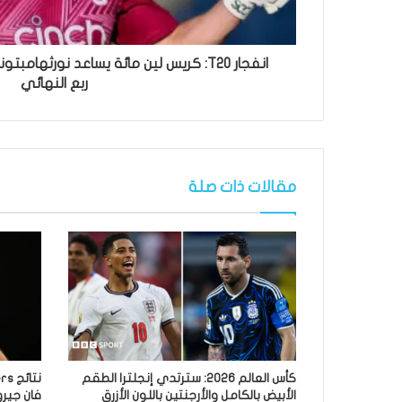
انفجار T20: كريس لين مائة يساعد نورثها
ربع النهائي
مقالات ذات صلة
كأس العالم 2026: سترتدي إنجلترا الطقم
الأبيض بالكامل والأرجنتين باللون الأزرق