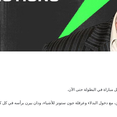
ن، مع دخول البدلاء وعرقلة جون ستونز للأشياء، ودان بيرن برأسه في كل