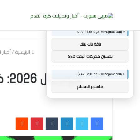
×
🚀 توصيات :
الجديد
ساندرو تونالي: أقنعه مدرب توتنهام روبرتو دي ز
⭐ باقة متميزة VIP (كود: AA11138):
باقة باك لينك
الرئيسية
/
أخبار 
تحسين محركات البحث SEO
⭐ باقة متميزة VIP (كود: AA26790):
مو
ماسنجر المسلم
فيسبوك
تويتر
لينكدإن
بينتيريست