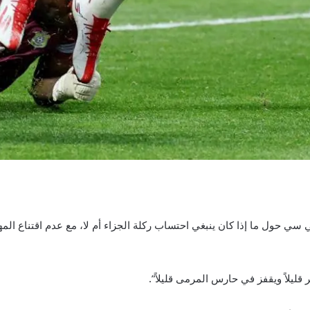
 سي حول ما إذا كان ينبغي احتساب ركلة الجزاء أم لا، مع عدم اقتناع الم
 قليلاً ويقفز في حارس المرمى قليلاً”.