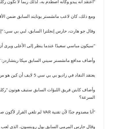
“أعتقد أنه يبدو وكأنه اصطدم به، لذلك ربما لا تكون ركلة
ومع ذلك، كان لاعب مانشستر يونايتد السابق ضمن الأقل
وقال جو هارت، حارس إنجلترا السابق، لبي بي سي: “إذا 
“سيكون مباسي سعيدًا عندما ينظر إلى الأعلى ويرى أن 
وأضاف مدافع مانشستر سيتي السابق ميكا ريتشاردز: “
يعتقد النقاد في راديو بي بي سي 5 لايف أن كين هو من قام بالاتصال لكنهم اتفقوا على أنه كان خطأ من مباسي.
وأضاف كابتن فريق اللبؤات السابق ستيف هوتون “ركلة 
السرعة؟
“أنا مصدوم جدًا لأن تقنية VAR لم تلغي القرار لأكون صادقًا”.
وقال حارس المرمى السابق بول روبنسون، الذي لعب لإنجلترا في كأس العالم 2006: “إذا خسرت إنجلترا، فسيكون هناك