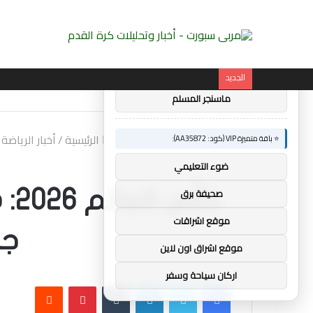
×
🚀 توصيات :
⭐ باقة متميزة VIP (كود: AA26790):
الجديد
ماسنجر المسلم
الرئيسية
/
أخبار الرياضة
⭐ باقة متميزة VIP (كود: AA35872):
ضوء التعليمي
صحيفة برق
كأ
موقع اشراقات
جز
موقع اشراق اون لاين
اركان سياحة وسفر
فيسبوك
تويتر
لينكدإن
بينتيريست