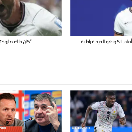
أمام الكونغو الديمقراطية
"كان ذلك صاروخيً