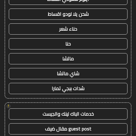
شحن يلا لودو اقساط
حناء شعر
حنا
ماتشا
شاي ماتشا
شدات ببجي تمارا
!
خدمات الباك لينك والجيست
guest post مقال ضيف