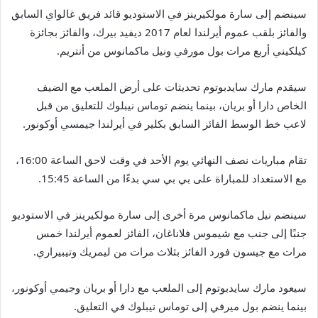
سينضم إلى سارة مولكيرينز في الاستوديو قائد فريق غالواي السابق
والفائز بلقب عموم أيرلندا لعام 2017 ديفيد بيرك، والفائز بجائزة
كيلكيني أربع مرات بول مورفي ونيل ماكمانوس من أنتريم.
سيقدم مارك سايدبوتوم تحديثات على أرض الملعب مع الضيف
الخاص دارا أو بريان، بينما ينضم توماس نيبلوك للتعليق من قبل
لاعب خط الوسط الفائز السابق بكلير في أيرلندا جيمسي أوكونور.
تقام مباريات نصف النهائي يوم الأحد في وقت لاحق الساعة 16:00،
مع الاستعداد للمباراة على بي بي سي بدءًا من الساعة 15:45.
سينضم نيل ماكمانوس مرة أخرى إلى سارة مولكيرينز في الاستوديو
جنبًا إلى جنب مع شيموس فلاناغان، الفائز لعموم أيرلندا خمس
مرات مع جيسون فورد الفائز بثلاث مرات من ليمريك وتيبيراري.
سيعود مارك سايدبوتوم إلى الملعب مع دارا أو بريان وجيمي أوكونور،
بينما ينضم بول ميرفي إلى توماس نيبلوك في التعليق.