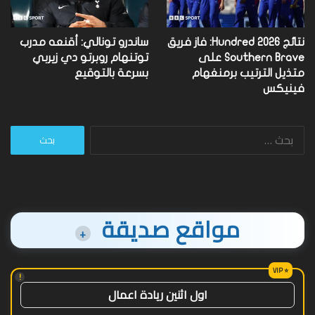
نتائج Hundred 2026: فاز فريق
ساندرو تونالي: أقنعه مدرب
Southern Brave على
توتنهام روبرتو دي زيربي
متذيل الترتيب برمنغهام
بسرعة بالتوقيع
فينيكس
البحث
عن:
مواقع صديقة
+
!
اول اثنين ريادة اعمال