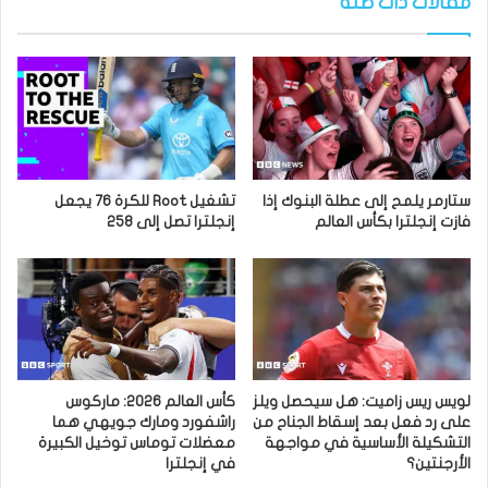
مقالات ذات صلة
ستارمر يلمح إلى عطلة البنوك إذا
تشغيل Root للكرة 76 يجعل
فازت إنجلترا بكأس العالم
إنجلترا تصل إلى 258
لويس ريس زاميت: هل سيحصل ويلز
كأس العالم 2026: ماركوس
على رد فعل بعد إسقاط الجناح من
راشفورد ومارك جويهي هما
التشكيلة الأساسية في مواجهة
معضلات توماس توخيل الكبيرة
الأرجنتين؟
في إنجلترا