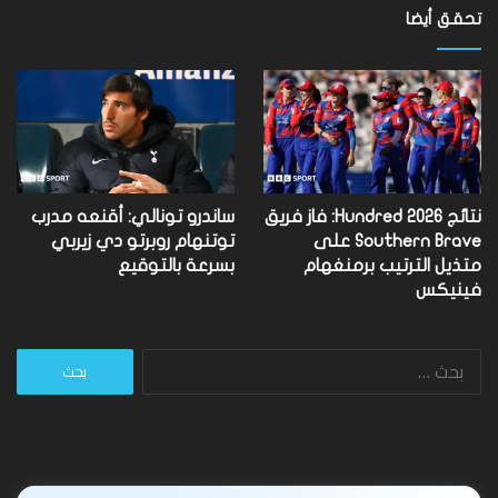
تحقق أيضا
نتائج Hundred 2026: فاز فريق
ساندرو تونالي: أقنعه مدرب
Southern Brave على
توتنهام روبرتو دي زيربي
متذيل الترتيب برمنغهام
بسرعة بالتوقيع
فينيكس
البحث
عن: