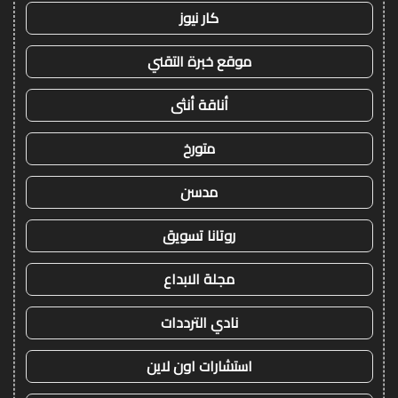
كار نيوز
موقع خبرة التقني
أناقة أنثى
متورخ
مدسن
روتانا تسويق
مجلة الابداع
نادي الترددات
استشارات اون لاين