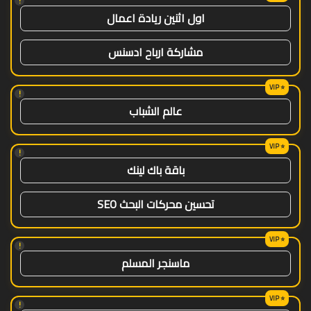
!
اول اثنين ريادة اعمال
مشاركة ارباح ادسنس
!
عالم الشباب
!
باقة باك لينك
تحسين محركات البحث SEO
!
ماسنجر المسلم
!