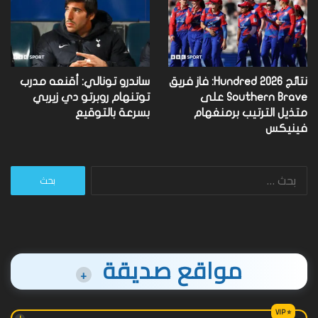
نتائج Hundred 2026: فاز فريق
ساندرو تونالي: أقنعه مدرب
Southern Brave على
توتنهام روبرتو دي زيربي
متذيل الترتيب برمنغهام
بسرعة بالتوقيع
فينيكس
البحث
عن:
مواقع صديقة
+