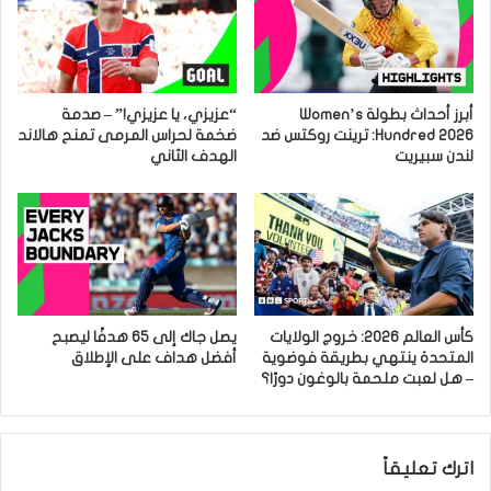
أبرز أحداث بطولة Women’s
“عزيزي، يا عزيزي!” – صدمة
Hundred 2026: ترينت روكتس ضد
ضخمة لحراس المرمى تمنح هالاند
لندن سبيريت
الهدف الثاني
كأس العالم 2026: خروج الولايات
يصل جاك إلى 65 هدفًا ليصبح
المتحدة ينتهي بطريقة فوضوية
أفضل هداف على الإطلاق
– هل لعبت ملحمة بالوغون دورًا؟
اترك تعليقاً