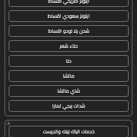
ايتونز امريكي اقساط
ايتونز سعودي اقساط
شحن يلا لودو اقساط
حناء شعر
حنا
ماتشا
شاي ماتشا
شدات ببجي تمارا
!
خدمات الباك لينك والجيست