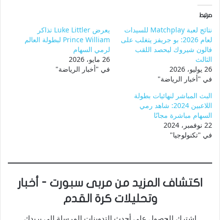
مرتبط
نتائج لعبة Matchplay للسيدات
يعرض Luke Littler تذاكر
لعام 2026: بو جريفز يتغلب على
Prince William لبطولة العالم
فالون شيروك ليحصد اللقب
لرمي السهام
الثالث
26 مايو، 2026
26 يوليو، 2026
في "أخبار الرياضة"
في "أخبار الرياضة"
البث المباشر لنهائيات بطولة
اللاعبين 2024: شاهد رمي
السهام مباشرة مجانًا
22 نوفمبر، 2024
في "تكنولوجيا"
اكتشاف المزيد من مربى سبورت - أخبار
وتحليلات كرة القدم
اشترك للحصول على أحدث التدوينات المرسلة إلى بريدك