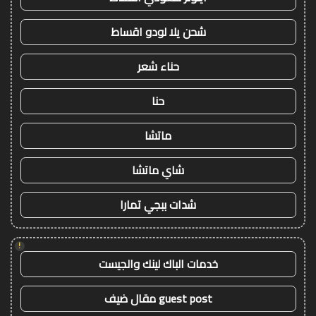
شحن يلا لودو اقساط
حناء شعر
حنا
ماتشا
شاي ماتشا
شدات ببجي تمارا
!
خدمات الباك لينك والجيست
guest post مقال ضيف