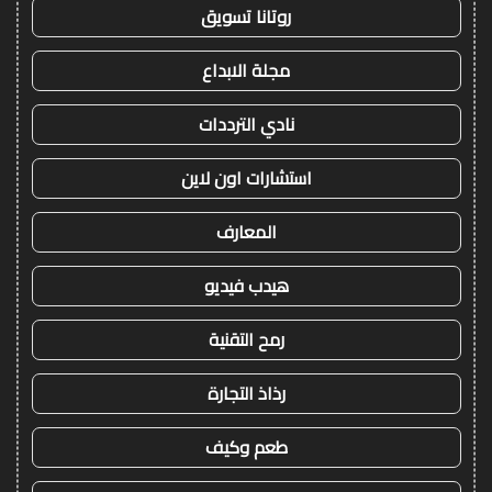
روتانا تسويق
مجلة الابداع
نادي الترددات
استشارات اون لاين
المعارف
هيدب فيديو
رمح التقنية
رذاذ التجارة
طعم وكيف