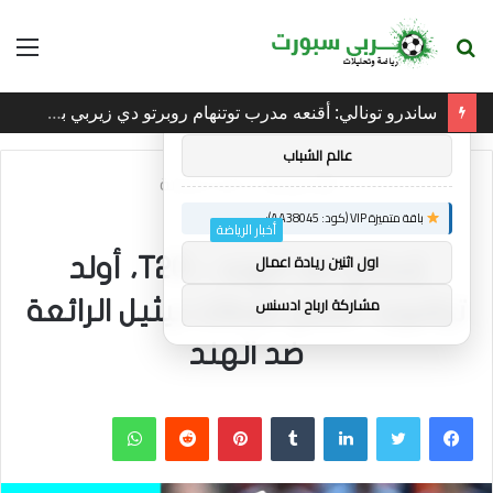
بحث
الق
×
توصيات :
عن
ساندرو تونالي: أقنعه مدرب توتنهام روبرتو دي زيربي بسرعة بالتوقيع
باقة متميزة VIP (كود: AA86842):
عالم الشباب
الرئيسية
/
أخبار الرياضة
باقة متميزة VIP (كود: AA38045):
أخبار الرياضة
اول اثنين ريادة اعمال
إنجلترا ضد الهند – T20، أولد
مشاركة ارباح ادسنس
ترافورد: أفضل لقطات بيثيل الرائعة
ضد الهند
فيسبوك
تويتر
لينكدإن
بينتيريست
واتساب