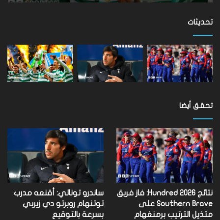
تفوتها
على
مستوى
تحديثات
العالم
تحقق أيضا
نتائج Hundred 2026: فاز فريق
ساندرو تونالي: أقنعه مدرب
Southern Brave على
توتنهام روبرتو دي زيربي
متذيل الترتيب برمنغهام
بسرعة بالتوقيع