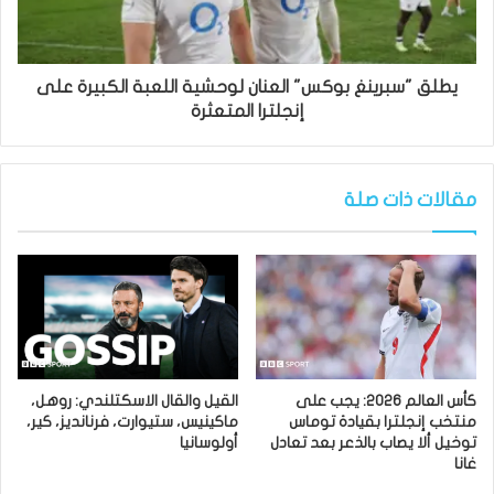
يطلق "سبرينغ بوكس" العنان لوحشية اللعبة الكبيرة على
إنجلترا المتعثرة
مقالات ذات صلة
كأس العالم 2026: يجب على
القيل والقال الاسكتلندي: روهل،
منتخب إنجلترا بقيادة توماس
ماكينيس، ستيوارت، فرنانديز، كير،
توخيل ألا يصاب بالذعر بعد تعادل
أولوسانيا
غانا