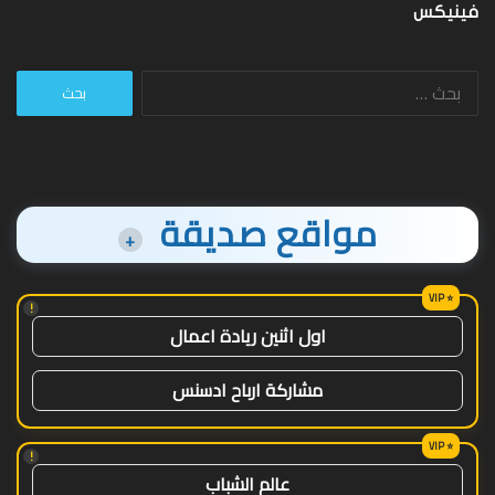
فينيكس
البحث
عن:
مواقع صديقة
+
!
اول اثنين ريادة اعمال
مشاركة ارباح ادسنس
!
عالم الشباب