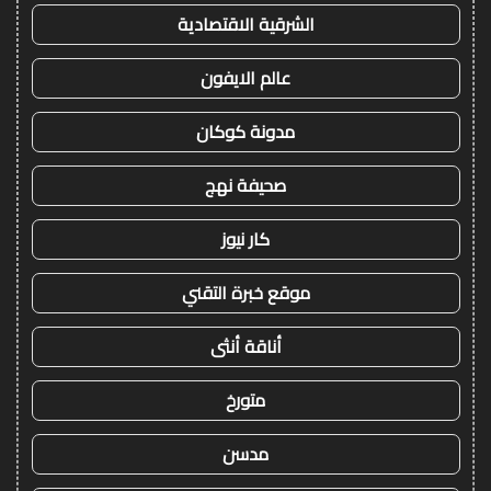
الشرقية الاقتصادية
عالم الايفون
مدونة كوكان
صحيفة نهج
كار نيوز
موقع خبرة التقني
أناقة أنثى
متورخ
مدسن