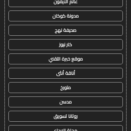
عالم الايفون
مدونة كوكان
صحيفة نهج
كار نيوز
موقع خبرة التقني
أناقة أنثى
متورخ
مدسن
روتانا تسويق
مجلة الابداع