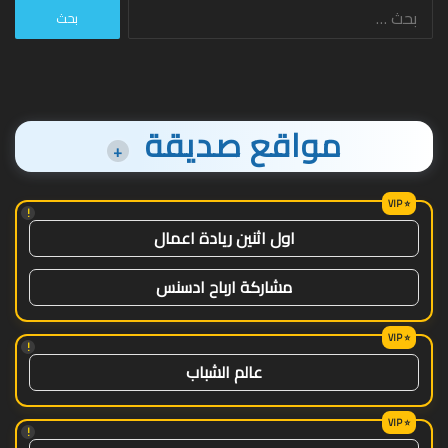
البحث
عن:
مواقع صديقة
+
!
اول اثنين ريادة اعمال
مشاركة ارباح ادسنس
!
عالم الشباب
!