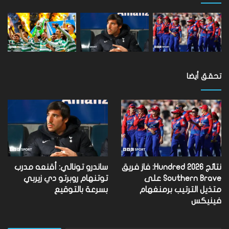
العالم
تحقق أيضا
نتائج Hundred 2026: فاز فريق
ساندرو تونالي: أقنعه مدرب
Southern Brave على
توتنهام روبرتو دي زيربي
متذيل الترتيب برمنغهام
بسرعة بالتوقيع
فينيكس