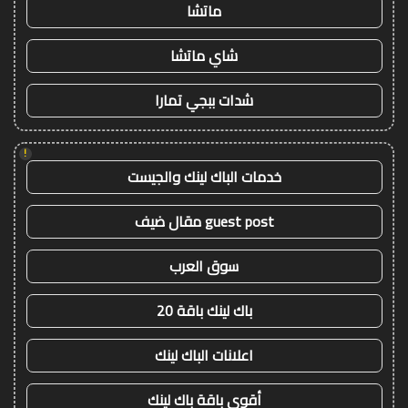
ماتشا
شاي ماتشا
شدات ببجي تمارا
!
خدمات الباك لينك والجيست
guest post مقال ضيف
سوق العرب
باك لينك باقة 20
اعلانات الباك لينك
أقوى باقة باك لينك