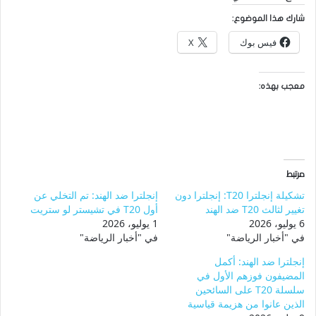
شارك هذا الموضوع:
فيس بوك
X
معجب بهذه:
مرتبط
تشكيلة إنجلترا T20: إنجلترا دون
إنجلترا ضد الهند: تم التخلي عن
تغيير لثالث T20 ضد الهند
أول T20 في تشيستر لو ستريت
6 يوليو، 2026
1 يوليو، 2026
في "أخبار الرياضة"
في "أخبار الرياضة"
إنجلترا ضد الهند: أكمل
المضيفون فوزهم الأول في
سلسلة T20 على السائحين
الذين عانوا من هزيمة قياسية