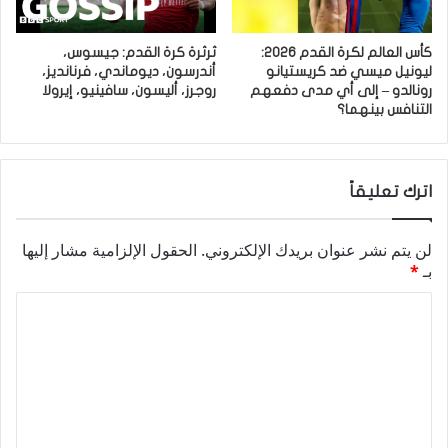
كأس العالم لكرة القدم 2026:
ثرثرة كرة القدم: جيسوس،
ليونيل ميسي ضد كريستيانو
أندرسون، ديوماندي، فرنانديز،
رونالدو – إلى أي مدى دفعهم
روجرز، أليسون، سافينيو، إيرولا
التنافس بينهما؟
اترك تعليقاً
لن يتم نشر عنوان بريدك الإلكتروني.
الحقول الإلزامية مشار إليها
بـ
*
ا
ل
ت
ع
ل