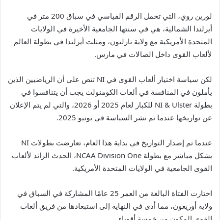
لورين روي، التي تحمل الرقم القياسي في سباق 200 متر في
أيرلندا الشمالية، هي في سنتها الجامعية الأخيرة في الولايات
المتحدة الأمريكية مع ولاية تارلتون، ومثلت أيرلندا في بطولة العالم
لألعاب القوى داخل الصالات في مارس.
لكن سياسة اختيار ألعاب القوى في NI تنص على أن الرياضيين الذين
يأملون في المنافسة في ألعاب الكومنولث يجب أن يتنافسوا في
بطولة NI & Ulster للكبار لعام 2025 أو 2026، والتي لم يتم الإعلان
عن تواريخها عندما تم نشر السياسة في يونيو 2025.
عندما تم إصدار التواريخ في بداية هذا العام، تعارضت بطولات NI
بشكل مباشر مع بطولة NCAA Division One، الحدث الرائد لألعاب
القوى الجامعية في الولايات المتحدة الأمريكية.
اختارت الفتاة البالغة من العمر 25 عامًا المشاركة في السباق في
ولاية أوريغون، مما أدى في النهاية إلى استبعادها من فريق ألعاب
القوى المكون من خمسة أقوياء.