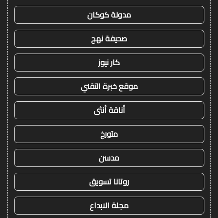
مدونة كوكان
صحيفة نهج
كار نيوز
موقع خبرة التقني
أناقة أنثى
متورخ
مدسن
روتانا تسويق
مجلة الابداع