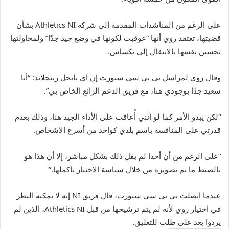
على الرغم من المناشدات المقدمة إلى شركة Athletics NI بشأن
قضيتها، تعتقد روي أنها “عوقبت لكونها في وضع جيد جدًا” ولمحاولتها
تحسين نفسها بالانتقال إلى تكساس.
وقال روي لمراسل بي بي سي سبورت إن آي نايجل رينجلاند: “أنا
سعيد جدًا بوجودي هنا، مع فريق الدعم الرائع الخاص بي”.
“لكن يبدو الأمر كما لو أنني أُعاقب على الأداء الجيد هنا، وذلك بعدم
قدرتي على المنافسة باسم بلدي كواحد من أسرع الأشخاص.
“على الرغم من أن أحدا لم يقل ذلك بشكل مباشر، إلا أن هذا هو
بالضبط ما تم تصويره من خلال سياسة الاختيار بأكملها.”
عندما اتصلت بي بي سي سبورت، قال فريق NI إنه لا يمكنه النظر
في اختيار روي لأنه لم يتم ترشيحها من قبل Athletics NI، الذين لم
يردوا بعد على طلب للتعليق.