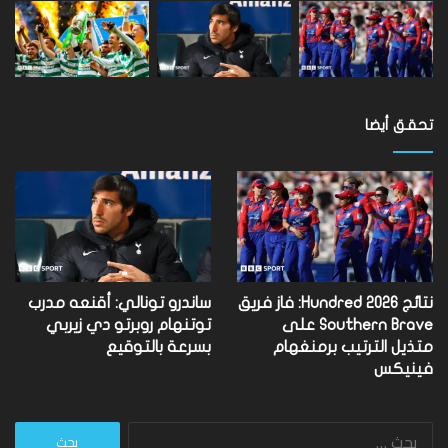
تحقق أيضا
نتائج Hundred 2026: فاز فريق
ساندرو تونالي: أقنعه مدرب
Southern Brave على
توتنهام روبرتو دي زيربي
متذيل الترتيب برمنغهام
بسرعة بالتوقيع
فينيكس
البحث