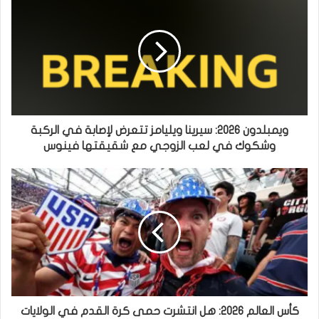
ويمبلدون 2026: سيرينا ويليامز تتعرض لإصابة في الركبة
وشكوك في لعب الزوجي مع شقيقتها فينوس
كأس العالم 2026: هل انتشرت حمى كرة القدم في الولايات