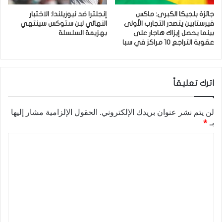
جائزة بلجيكا الكبرى: ماكس
إنجلترا ضد نيوزيلندا: الاختبار
فيرستابين يتصدر التجارب الأولى
النهائي لبن ستوكس سينتهي
بينما يحصل إيزاك هاجار على
بهزيمة السلسلة
عقوبة التراجع 10 مراكز في سبا
اترك تعليقاً
لن يتم نشر عنوان بريدك الإلكتروني.
الحقول الإلزامية مشار إليها
بـ
*
ا
ل
ت
ع
ل
ي