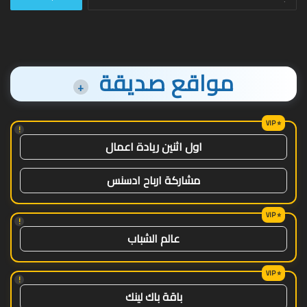
عن:
مواقع صديقة
+
!
اول اثنين ريادة اعمال
مشاركة ارباح ادسنس
!
عالم الشباب
!
باقة باك لينك