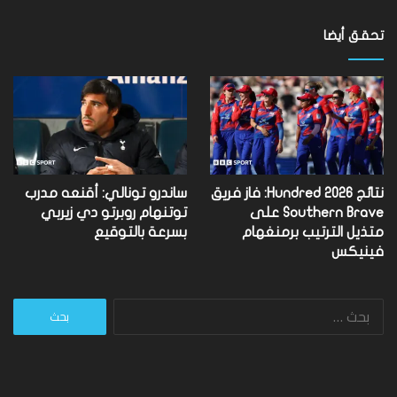
تحقق أيضا
نتائج Hundred 2026: فاز فريق
ساندرو تونالي: أقنعه مدرب
Southern Brave على
توتنهام روبرتو دي زيربي
متذيل الترتيب برمنغهام
بسرعة بالتوقيع
فينيكس
البحث
عن: