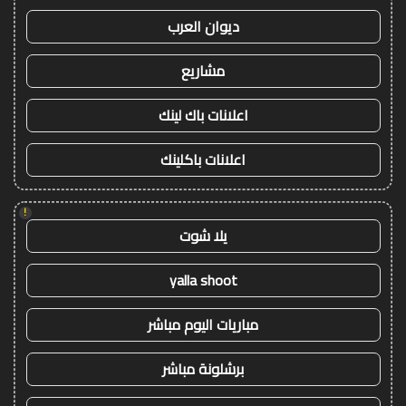
ديوان العرب
مشاريع
اعلانات باك لينك
اعلانات باكلينك
!
يلا شوت
yalla shoot
مباريات اليوم مباشر
برشلونة مباشر