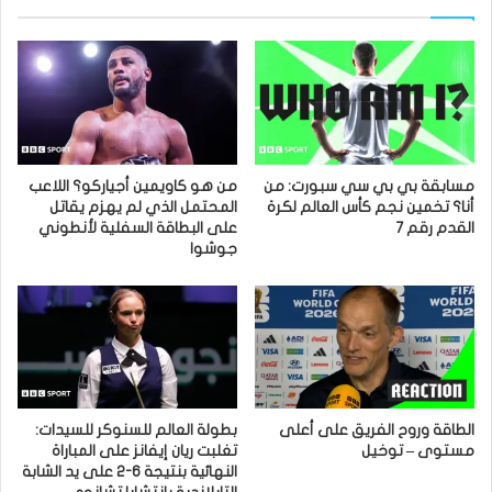
مسابقة بي بي سي سبورت: من
من هو كاويمين أجياركو؟ اللاعب
أنا؟ تخمين نجم كأس العالم لكرة
المحتمل الذي لم يهزم يقاتل
القدم رقم 7
على البطاقة السفلية لأنطوني
جوشوا
الطاقة وروح الفريق على أعلى
بطولة العالم للسنوكر للسيدات:
مستوى – توخيل
تغلبت ريان إيفانز على المباراة
النهائية بنتيجة 6-2 على يد الشابة