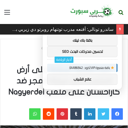
بحث
الق
×
توصيات :
عن
ساندرو تونالي: أقنعه مدرب توتنهام روبرتو دي زيربي بسرعة بالتوقيع
باقة متميزة VIP (كود: AA11138):
باقة باك لينك
الرئيسية
/
أخبار الرياضة
تحسين محركات البحث SEO
أخبار الرياضة
باقة متميزة VIP (كود: AA86842):
Spidercam تسقط على أرض
عالم الشباب
الملعب خلال مباراة المجر ضد
كازاخستان على ملعب Nagyerdei
فيسبوك
تويتر
لينكدإن
بينتيريست
واتساب