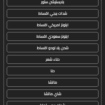
بلايستيشن ستور
شدات ببجي اقساط
ايتونز امريكي اقساط
ايتونز سعودي اقساط
شحن يلا لودو اقساط
حناء شعر
حنا
ماتشا
شاي ماتشا