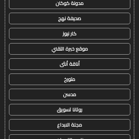
مدونة كوكان
صحيفة نهج
كار نيوز
موقع خبرة التقني
أناقة أنثى
متورخ
مدسن
روتانا تسويق
مجلة الابداع