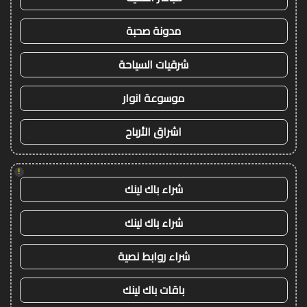
مدونة صحبة
شرقيات السياحة
موسوعة انوار
اشراق الأرباح
!
شراء باك لينك
شراء باك لينك
شراء روابط نصية
باقات باك لينك