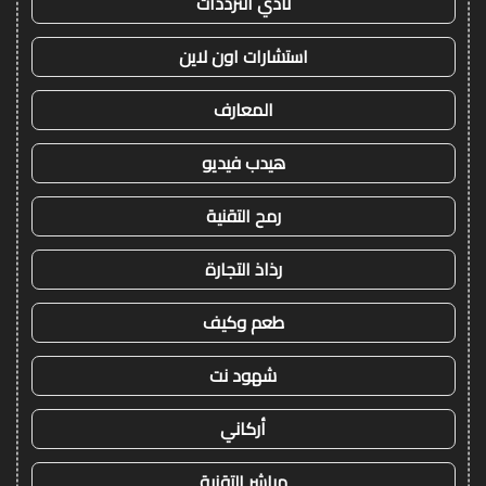
نادي الترددات
استشارات اون لاين
المعارف
هيدب فيديو
رمح التقنية
رذاذ التجارة
طعم وكيف
شهود نت
أركاني
مباشر التقنية