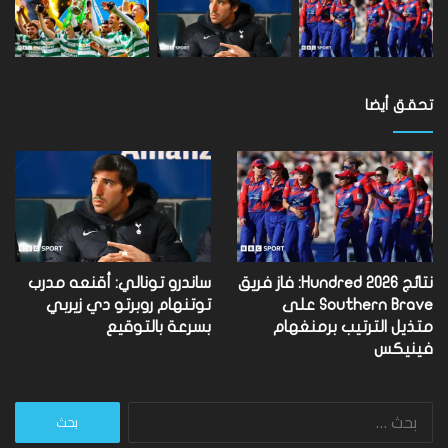
تحقق أيضا
نتائج Hundred 2026: فاز فريق
ساندرو تونالي: أقنعه مدرب
Southern Brave على
توتنهام روبرتو دي زيربي
متذيل الترتيب برمنغهام
بسرعة بالتوقيع
فينيكس
البحث
عن: