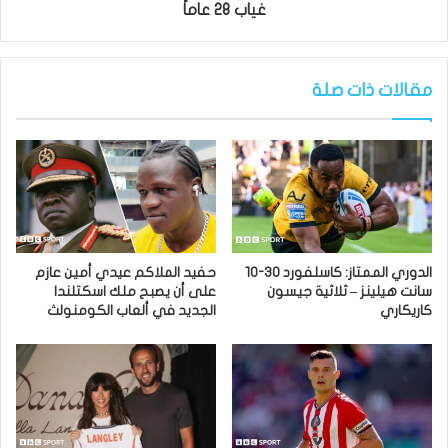
غياب 28 عاماً
مقالات ذات صلة
الدوري الممتاز: كاسلفورد 30-10
حفيد الملاكم عيدي أمين عازم
سانت هيلينز – ثلاثية جيسون
على أن يصبح ملك اسكتلندا
كاريكاري
الجديد في ألعاب الكومنولث