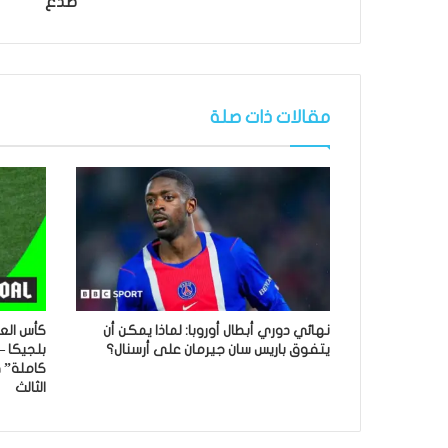
صدع
مقالات ذات صلة
نهائي دوري أبطال أوروبا: لماذا يمكن أن
يتفوق باريس سان جيرمان على أرسنال؟
بلجيكا –
كاملة” 
الثالث