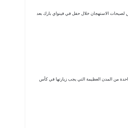
هر ماركوس مومفورد – المغني الرئيسي في الفرقة الشعبية Mumford & Sons – وهو يتعرض لصيحات الاستهجان خلال حفل في فينواي بارك بعد
حدة من المدن العظيمة التي يجب زيارتها في كأس