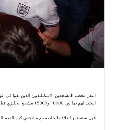
استبدالهم بما بين 10000 و15000 مشجع إنجليزي قبل مباراتهم ضد غانا يوم الثلاثاء (21:00 بتوقيت جرينتش).
فهل ستستمر العلاقة الخاصة مع مشجعي كرة القدم الب