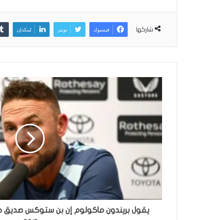
شاركها
فيسبوك
تويتر
لينكدإن
يقول بريندون ماكولوم إن بن ستوكس صديق ج