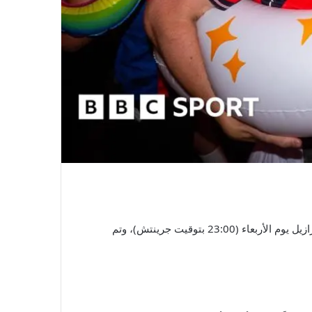
انتقل معظم المشجعين الاسكتلنديين الذين بقوا في الولايات المتحدة الآن إلى ميامي لخوض مباراتهم الأخيرة بالمجموعة ضد البرازيل يوم الأربعاء (23:00 بتوقيت جرينتش)، وتم