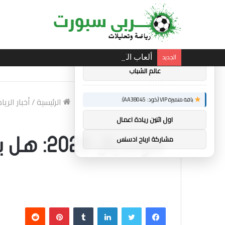
×
توصيات :
باقة متميزة VIP (كود: AA86842):
الجديد
ألعاب الكومنولث 2026: الإنجليزية إيميلي كامبل تحتفظ بلقب رفع الأثقال
عالم الشباب
باقة متميزة VIP (كود: AA38045):
الرئيسية
/
أخبار الري
اول اثنين ريادة اعمال
مشاركة ارباح ادسنس
مونديا
فيسبوك
تويتر
لينكدإن
بينتيريست