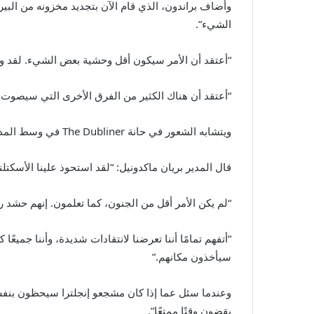
وأضاف براندون، الذي قام الآن بتجديد مخزونه من البير
الشيء”.
“أعتقد أن الأمر سيكون أقل وحشية بعض الشيء. لقد وضع
“أعتقد أن هناك الكثير من الفرق الأخرى التي سيصوت له
ويتشابه الشعور في حانة The Dubliner في وسط المدينة، والتي أصبحت مركزًا لجماهير اسكتلندا أثناء إقامتهم.
قال المدير بريان ماكدونيل: “لقد استحوذ علينا الأسكتلند
“لم يكن الأمر أقل من الجنون، كما تعلمون. إنهم حشد را
“أتفهم تمامًا أننا تعرضنا لانتقادات شديدة، وأننا جم
سيأخذون مكانهم.”
وعندما سئل عما إذا كان مشجعو إنجلترا سيحظون بنفس 
يقضون وقتًا ممتعًا”.