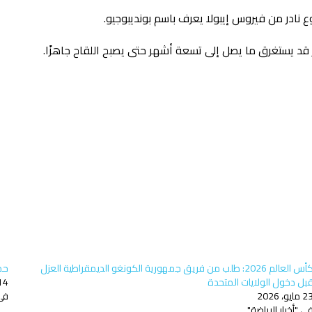
ادر من فيروس إيبولا يعرف باسم بونديبوجيو.
مر قد يستغرق ما يصل إلى تسعة أشهر حتى يصبح اللقاح جاهزًا.
كأس العالم 2026: طلب من فريق جمهورية الكونغو الديمقراطية العزل
حذر
بل دخول الولايات المتحدة
14 يوليو، 6
 مايو، 2026
في 
ي "أخبار الرياضة"