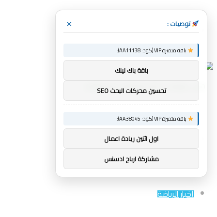
توصيات :
×
القائمة
باقة متميزة VIP (كود: AA11138):
باقة باك لينك
تحسين محركات البحث SEO
باقة متميزة VIP (كود: AA38045):
بحث
اول اثنين ريادة اعمال
مشاركة ارباح ادسنس
عن
أخبار الرياضة