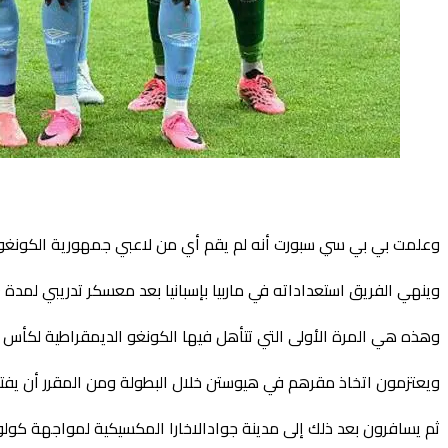
وعلمت بي بي سي سبورت أنه لم يقم أي من لاعبي جمهورية الكونغو الد
وينهي الفريق استعداداته في ماربيا بإسبانيا بعد معسكر تدريبي لمدة 10 أيام في بلجيكا تضمن التعادل بدون أهداف مع الدنمارك.
وهذه هي المرة الأولى التي تتأهل فيها الكونغو الديمقراطية لكأس العالم منذ عام 1974 عندما تنافست باسم زائير، واحتلت المركز الأخير في مجموعتها بعد الهزائم أما
ويعتزمون اتخاذ مقرهم في هيوستن خلال البطولة ومن المقرر أن يفتتحوا مشوارهم في المج
ثم يسافرون بعد ذلك إلى مدينة جوادالاخارا المكسيكية لمواجهة كولومب