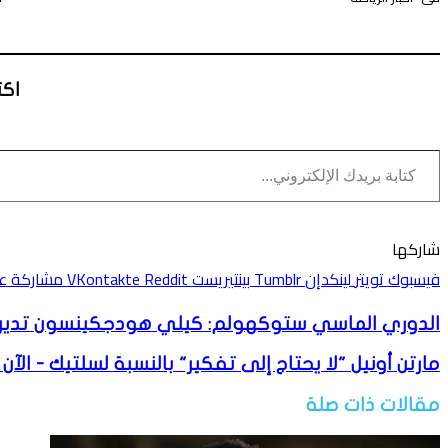
اكت
كتابة بريدك الإلكتروني...
تويتر
لينكدإن
واتساب
فيسبوك
بينتيريست
شاركها
فيسبوك
تويتر
لينكدإن
بينتيريست
مشاركة عبر
الدوري الماسي ستوكهولم: كيلي هودجكينسون تدير PB لكنها فاجأتها أودري ويرو في سباق 800 مت
مارتن أونيل "لا يحتاج إلى تفكير" بالنسبة لسلتيك - الآن 
مقالات ذات صلة