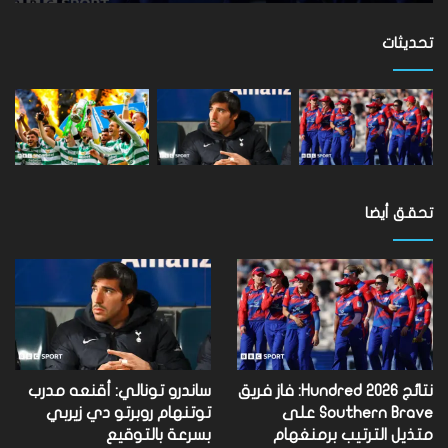
برمنغهام
فينيكس
تحديثات
تحقق أيضا
نتائج Hundred 2026: فاز فريق
ساندرو تونالي: أقنعه مدرب
Southern Brave على
توتنهام روبرتو دي زيربي
متذيل الترتيب برمنغهام
بسرعة بالتوقيع