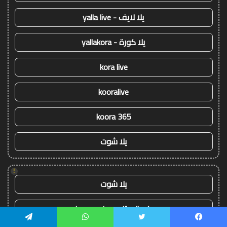
يلا لايف - yalla live
يلا كورة - yallakora
kora live
kooralive
koora 365
يلا شوت
!
يلا شوت
كورة ستار - koora-star
يسبوك
تويتر
واتساب
تيلقرام