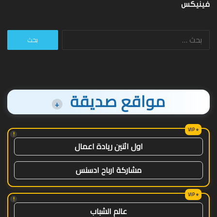
فينيكس
البحث
عن:
مواقع صديقة
+
!
اول اثنين ريادة اعمال
مشاركة ارباح ادسنس
!
عالم الشباب