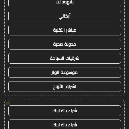
شهود نت
أركاني
مباشر التقنية
مدونة صحبة
شرقيات السياحة
موسوعة انوار
اشراق الأرباح
!
شراء باك لينك
شراء باك لينك