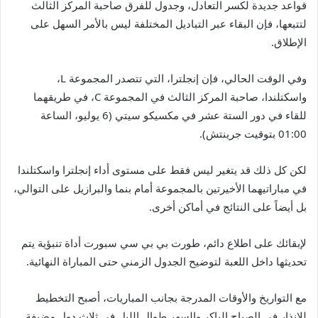
قواعد جديدة لكسر التعادل، وجدول للفرق صاحبة المركز الثالث
لتتبعها، فإن البقاء عبر التباديل المختلفة ليس بالأمر السهل على
الإطلاق.
وفي الوقت الحالي، فإن إنجلترا، التي تتصدر المجموعة L،
واسكتلندا، صاحبة المركز الثالث في المجموعة C، في طريقهما
للقاء في دور الستة عشر في مكسيكو سيتي (6 يوليو، الساعة
01:00 بتوقيت جرينتش).
لكن كل ذلك قد يتغير ليس فقط على مستوى أداء إنجلترا واسكتلندا
في مباراتيهما الأخيرتين بالمجموعة أمام بنما والبرازيل على التوالي،
بل أيضاً على النتائج في أماكن أخرى.
لإبقائك على اطلاع دائم، طورت بي بي سي سبورت أداة تنبؤية يتم
تحديثها داخل اللعبة لتوضيح الجدول الزمني حتى المباراة النهائية.
مع التواريخ والأوقات المدرجة بجانب المباريات، أصبح التخطيط
للإنذار في الصباح الباكر والسهر طوال الليل في ثلاث دول مضيفة