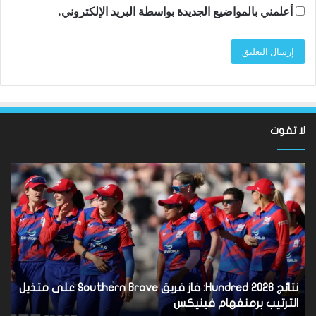
أعلمني بالمواضيع الجديدة بواسطة البريد الإلكتروني.
لا تفوت
نتائج
سان
Hundred
تون
2026:
أقن
فاز
مد
فريق
توت
Southern
روب
Brave
دي
على
زير
متذيل
بس
نتائج Hundred 2026: فاز فريق Southern Brave على متذيل
س
الترتيب
بال
الترتيب برمنغهام فينيكس
ب