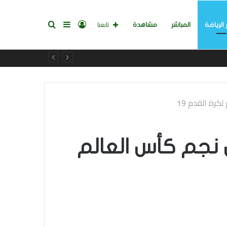
تسجيل
إضافة
بحث
تابعنا
 الرياضة
المباشر
مشاهدة
الدخول
عمود
عن
رة القدم 19
جانبي
نجم كأس العالم