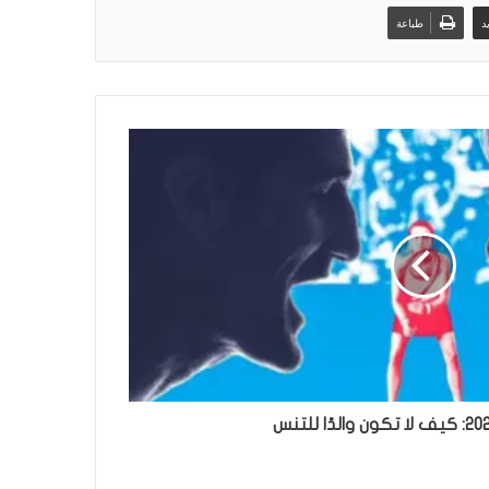
د
طباعة