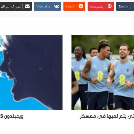
بينتيريست
مشاركة عبر البري
SkyJo؟ لعبة الورق التي يتم لعبها في معسكر
ويمبلدون 2026: كيف لا تكون والدًا للتنس