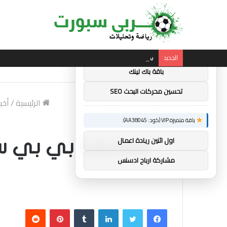
×
توصيات :
باقة متميزة VIP (كود: AA11138):
الجديد
ساندرو تونالي: أقنعه مدرب توتنهام روبرتو دي ز
باقة باك لينك
تحسين محركات البحث SEO
الرئيسية
/
أخب
باقة متميزة VIP (كود: AA38045):
اول اثنين ريادة اعمال
مسابقة بي بي سي
مشاركة ارباح ادسنس
فيسبوك
تويتر
لينكدإن
بينتيريست