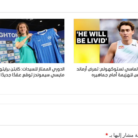
الماسي لستوكهولم: تعرض أرماند
الدوري الممتاز للسيدات: كابتن برايتو
يس للهزيمة أمام جماهيره
مايسي سيموندز توقع عقدًا جديدًا
ة مشار إليها بـ
*