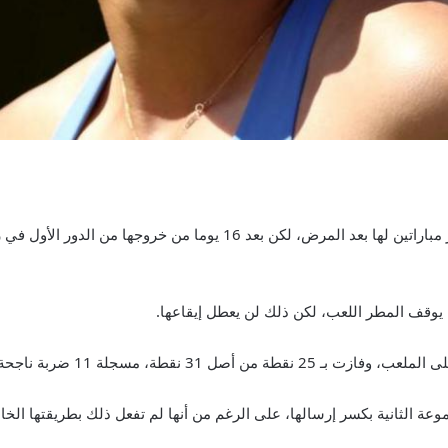
وبدت رادوكانو بعيدة كل البعد عن أفضل حالاتها في آخر مباراتين لها بعد ال
عة الثانية بكسر إرسالها، على الرغم من أنها لم تفعل ذلك بطريقتها الخا