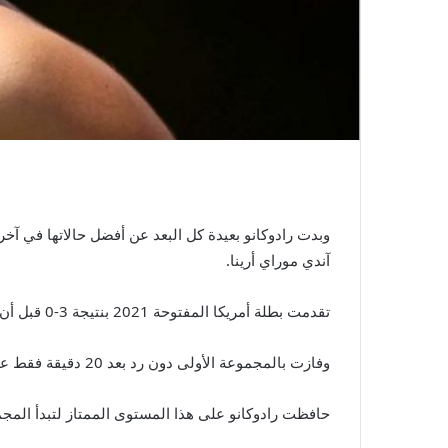
آندي موراي أرينا.
تقدمت بطلة أمريكا المفتوحة 2021 بنتيجة 3-0 قبل أن يوقف المطر اللعب، لكن ذلك لن يعطل إيقاعها.
وفازت بالمجموعة الأولى دون رد بعد 20 دقيقة فقط على الملعب، وفازت بـ 25 نقطة من أصل 31 نقطة، مسجلة 11 ضربة ناجحة وارتكبت خطأين سهلين فقط.
حافظت رادوكانو على هذا المستوى الممتاز لتبدأ المجمو