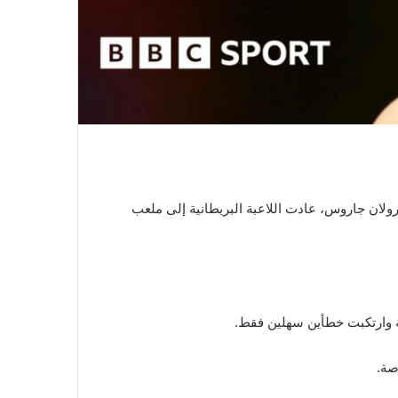
مرض، لكن بعد 16 يوما من خروجها من الدور الأول في رولان جاروس، عادت اللاعبة البريطانية إلى ملعب
صة.