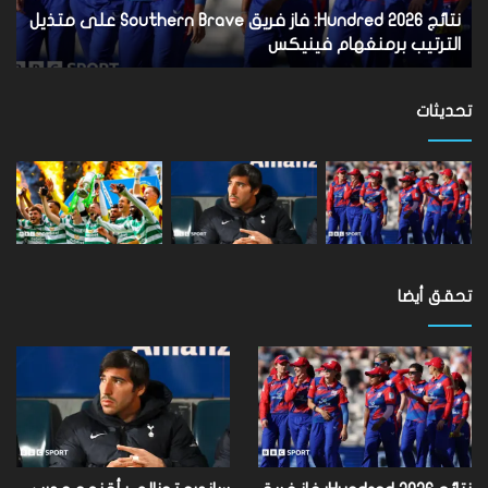
متذيل
بس
نتائج Hundred 2026: فاز فريق Southern Brave على متذيل
س
الترتيب
بال
الترتيب برمنغهام فينيكس
ب
برمنغهام
فينيكس
تحديثات
تحقق أيضا