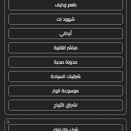
طعم وكيف
شهود نت
أركاني
مباشر التقنية
مدونة صحبة
شرقيات السياحة
موسوعة انوار
اشراق الأرباح
!
شراء باك لينك