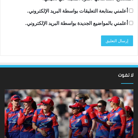
أعلمني بمتابعة التعليقات بواسطة البريد الإلكتروني.
أعلمني بالمواضيع الجديدة بواسطة البريد الإلكتروني.
لا تفوت
نتائج
سان
Hundred
تون
2026:
أقن
فاز
مد
فريق
توت
Southern
روب
Brave
دي
على
زير