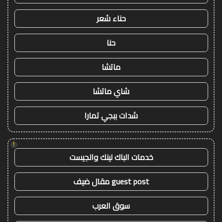
حناء شعر
حنا
ماتشا
شاي ماتشا
شدات ببجي تمارا
!
خدمات الباك لينك والجيست
guest post مقال ضيف
سوق العرب