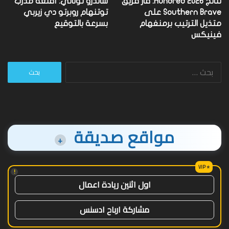
نتائج Hundred 2026: فاز فريق
ساندرو تونالي: أقنعه مدرب
Southern Brave على
توتنهام روبرتو دي زيربي
متذيل الترتيب برمنغهام
بسرعة بالتوقيع
فينيكس
البحث
عن:
مواقع صديقة
+
!
اول اثنين ريادة اعمال
مشاركة ارباح ادسنس