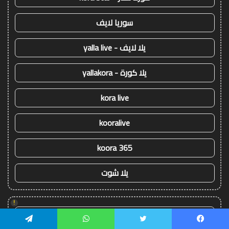
سوريا لايف
يلا لايف - yalla live
يلا كورة - yallakora
kora live
kooralive
koora 365
يلا شوت
!
يلا شوت
يسبوك
تويتر
واتساب
تيلقرام