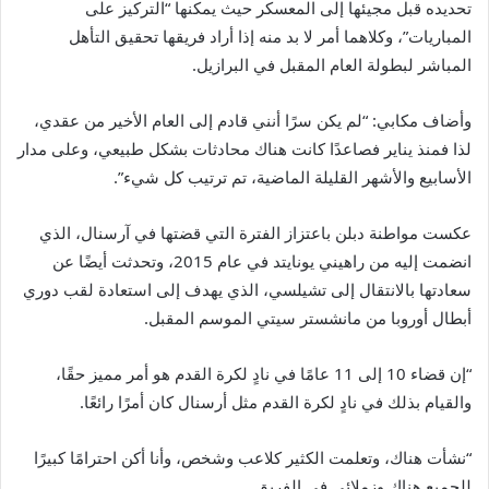
تحديده قبل مجيئها إلى المعسكر حيث يمكنها “التركيز على
المباريات”، وكلاهما أمر لا بد منه إذا أراد فريقها تحقيق التأهل
المباشر لبطولة العام المقبل في البرازيل.
وأضاف مكابي: “لم يكن سرًا أنني قادم إلى العام الأخير من عقدي،
لذا فمنذ يناير فصاعدًا كانت هناك محادثات بشكل طبيعي، وعلى مدار
الأسابيع والأشهر القليلة الماضية، تم ترتيب كل شيء”.
عكست مواطنة دبلن باعتزاز الفترة التي قضتها في آرسنال، الذي
انضمت إليه من راهيني يونايتد في عام 2015، وتحدثت أيضًا عن
سعادتها بالانتقال إلى تشيلسي، الذي يهدف إلى استعادة لقب دوري
أبطال أوروبا من مانشستر سيتي الموسم المقبل.
“إن قضاء 10 إلى 11 عامًا في نادٍ لكرة القدم هو أمر مميز حقًا،
والقيام بذلك في نادٍ لكرة القدم مثل أرسنال كان أمرًا رائعًا.
“نشأت هناك، وتعلمت الكثير كلاعب وشخص، وأنا أكن احترامًا كبيرًا
للجميع هناك وزملائي في الفريق.