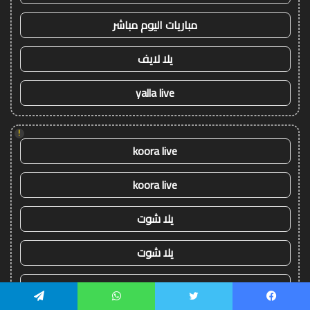
مباريات اليوم مباشر
يلا لايف
yalla live
!
koora live
koora live
يلا شوت
يلا شوت
كورة اون لاين - kora onli
يسبوك
تويتر
واتساب
تيلقرام