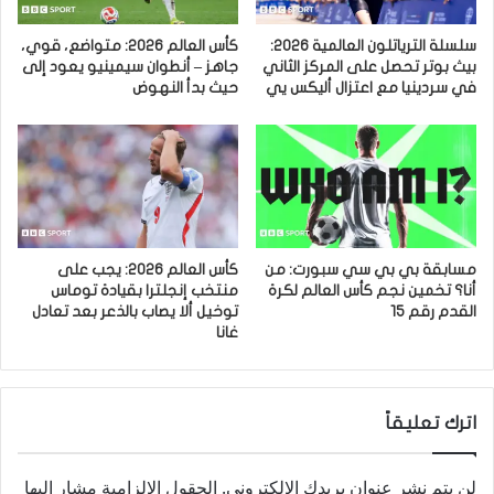
سلسلة الترياتلون العالمية 2026:
كأس العالم 2026: متواضع، قوي،
بيث بوتر تحصل على المركز الثاني
جاهز – أنطوان سيمينيو يعود إلى
في سردينيا مع اعتزال أليكس يي
حيث بدأ النهوض
مسابقة بي بي سي سبورت: من
كأس العالم 2026: يجب على
أنا؟ تخمين نجم كأس العالم لكرة
منتخب إنجلترا بقيادة توماس
القدم رقم 15
توخيل ألا يصاب بالذعر بعد تعادل
غانا
اترك تعليقاً
لن يتم نشر عنوان بريدك الإلكتروني.
الحقول الإلزامية مشار إليها