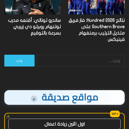
نتائج Hundred 2026: فاز فريق
ساندرو تونالي: أقنعه مدرب
Southern Brave على
توتنهام روبرتو دي زيربي
متذيل الترتيب برمنغهام
بسرعة بالتوقيع
فينيكس
البحث
عن:
مواقع صديقة
+
!
اول اثنين ريادة اعمال