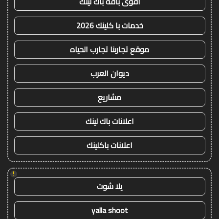
أقوى باقة باك لينك
خدمات با كلينك 2026
موقع تجاربنا تجارب الحياه
ديوان العرب
مشاريع
اعلانات باك لينك
اعلانات باكلينك
!
يلا شوت
yalla shoot