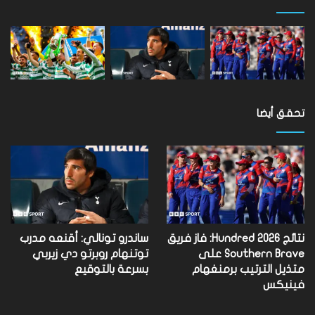
تحقق أيضا
نتائج Hundred 2026: فاز فريق
ساندرو تونالي: أقنعه مدرب
Southern Brave على
توتنهام روبرتو دي زيربي
متذيل الترتيب برمنغهام
بسرعة بالتوقيع
فينيكس