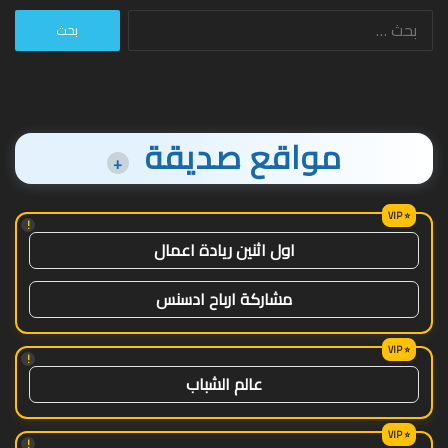
البحث
عن:
مواقع صديقة
+
!
اول اثنين ريادة اعمال
مشاركة ارباح ادسنس
!
عالم الشباب
!