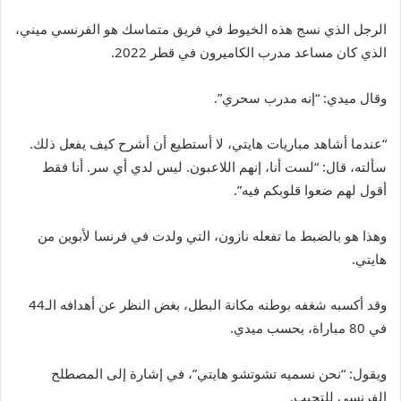
الرجل الذي نسج هذه الخيوط في فريق متماسك هو الفرنسي ميني،
الذي كان مساعد مدرب الكاميرون في قطر 2022.
وقال ميدي: “إنه مدرب سحري”.
“عندما أشاهد مباريات هايتي، لا أستطيع أن أشرح كيف يفعل ذلك.
سألته، قال: “لست أنا، إنهم اللاعبون. ليس لدي أي سر. أنا فقط
أقول لهم ضعوا قلوبكم فيه”.
وهذا هو بالضبط ما تفعله نازون، التي ولدت في فرنسا لأبوين من
هايتي.
وقد أكسبه شغفه بوطنه مكانة البطل، بغض النظر عن أهدافه الـ44
في 80 مباراة، بحسب ميدي.
ويقول: “نحن نسميه تشوتشو هايتي”، في إشارة إلى المصطلح
الفرنسي للتحبب.