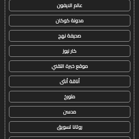
عالم الايفون
مدونة كوكان
صحيفة نهج
كار نيوز
موقع خبرة التقني
أناقة أنثى
متورخ
مدسن
روتانا تسويق