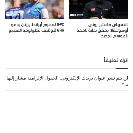
شنغهاي ماسترز: روني
SFC لعموم أيرلندا: برينان يدعو
أوسوليفان يحقق بداية ناجحة
GAA لتوظيف تكنولوجيا الفيديو
للموسم الجديد
اترك تعليقاً
لن يتم نشر عنوان بريدك الإلكتروني.
الحقول الإلزامية مشار إليها
بـ
*
ا
ل
ت
ع
ل