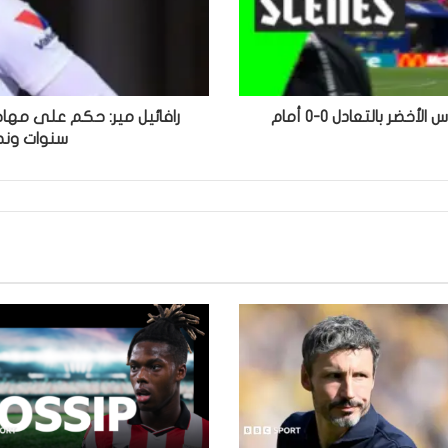
مشاهد عاطفية طوال الوقت بينما تحتفل الرأس الأخضر بالتعادل 0-0 أمام
رافائيل مير: حكم على مهاجم
سنوات ونص