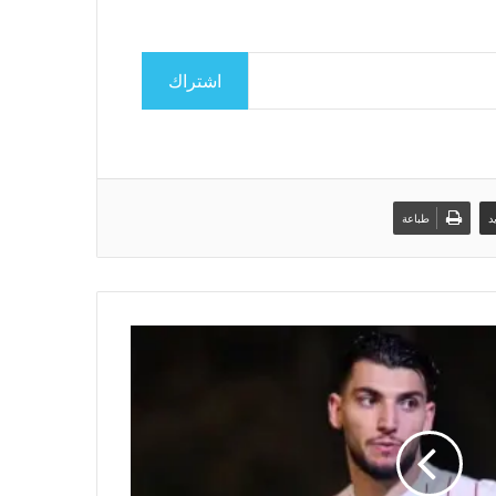
اشتراك
د
طباعة