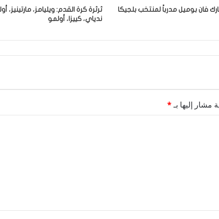
رك فان بوميل مدرباً لمنتخب بلجيكا
ثرثرة كرة القدم: ويليامز، مارتينيز، أو
ندياي، كييزا، أولمو
ة مشار إليها بـ
*