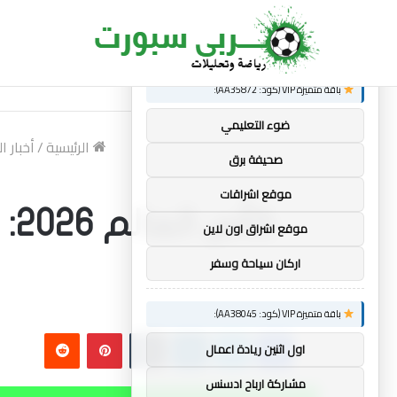
×
توصيات :
الجديد
ساندرو تونالي: أقنعه مدرب توتنهام روبرتو دي ز
باقة متميزة VIP (كود: AA35872):
ضوء التعليمي
الرئيسية
/
أخبار ا
صحيفة برق
موقع اشراقات
كأ
موقع اشراق اون لاين
اركان سياحة وسفر
باقة متميزة VIP (كود: AA38045):
فيسبوك
تويتر
لينكدإن
بينتيريست
اول اثنين ريادة اعمال
مشاركة ارباح ادسنس