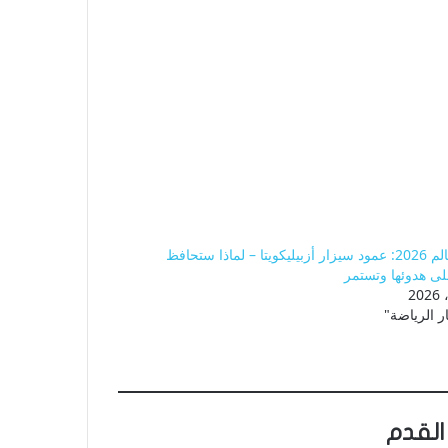
كأس العالم 2026: عمود سيزار أزبيليكويتا – لماذا ستحافظ
على هدوئها وتستمر
ر الرياضة"
القدم