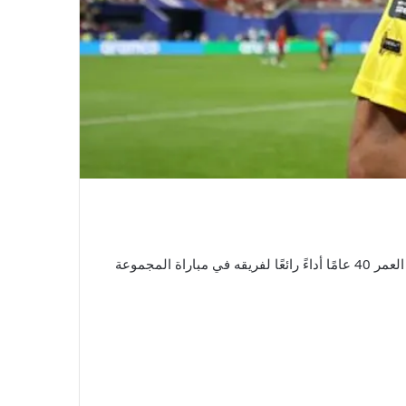
تعادلت إسبانيا بطلة أوروبا 0-0 مع الرأس الأخضر في المباراة الافتتاحية لكأس العالم، حيث قدم حارس المرمى فوزينيا البالغ من العمر 40 عامًا أداءً رائعًا لفريقه في مباراة المجموعة