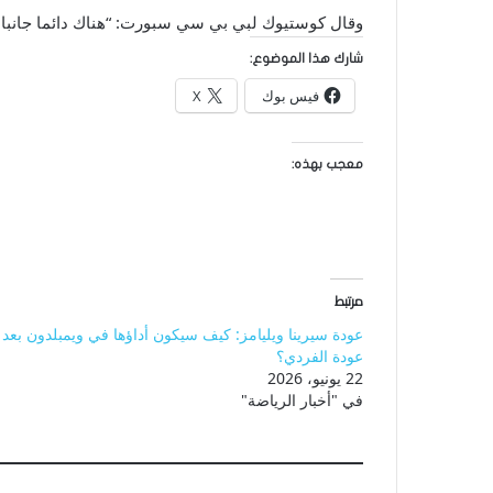
وقال كوستيوك لبي بي سي سبورت: “هناك دائما جانبان ل
شارك هذا الموضوع:
فيس بوك
X
معجب بهذه:
مرتبط
عودة سيرينا ويليامز: كيف سيكون أداؤها في ويمبلدون بعد
عودة الفردي؟
22 يونيو، 2026
في "أخبار الرياضة"