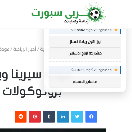
×
توصيات :
الجديد
ألعاب الكومنولث 2026: الإنجليزية إيميلي كامبل تحتفظ بلقب رفع الأثقال
باقة متميزة VIP (كود: AA38045):
اول اثنين ريادة اعمال
الرئيسية
/
أخبار الرياضة
/
عودة 
مشاركة ارباح ادسنس
باقة متميزة VIP (كود: AA26790):
عودة سيرينا وي
ماسنجر المسلم
بروتوكولات 
فيسبوك
تويتر
لينكدإن
بينتيريست