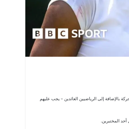
100 لاعب فردي وزوجي ولاعبي الكراسي المتحركة بالإضافة إلى الرياضيين العائدين – يجب عليهم