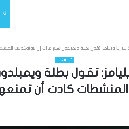
أخبار
سيرينا ويليامز: تقول بطلة ويمبلدون سبع مرات إن بروتوكولات المنش
أخبار الرياضة
ليامز: تقول بطلة ويمبلدو
المنشطات كادت أن تمنعها