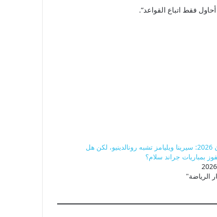
حاول فقط اتباع القواعد”.
ويمبلدون 2026: سيرينا ويليامز تشبه رونالدينيو، لكن هل
لفوز بمباريات جراند سلام؟
ر الرياضة"