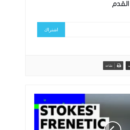
القدم
اشتراك
د
طباعة