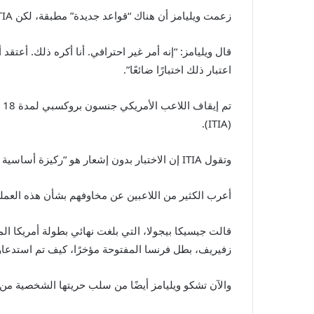
زعمت ويليامز أن هناك “قواعد جديدة” مطبقة، لكن ITIA تقول إن البروتوكولات المتعلقة بمكان وجودها لم تتغير منذ “تطورها” بعيدًا عن التنس في سبتمبر 2024.
قال ويليامز: “إنه أمر غير احترافي. أنا أكره ذلك. أعت
اعتبار ذلك اختبارًا ضائعًا”.
(ITIA).
وتقول ITIA إن الاختبار بدون إشعار هو “ركيزة أساسية لبرنامج فعال لمكافحة المنشطات”.
أعرب الكثير من اللاعبين عن مخاوفهم بشأن هذه العمل
قالت جيسيكا بيجولا، التي بلغت نهائي بطولة أمريكا الم
زفيريف، بطل فرنسا المفتوحة مؤخرًا، كيف تم استدعاؤه
والآن تشكو ويليامز أيضًا من سلب حريتها الشخصية من 