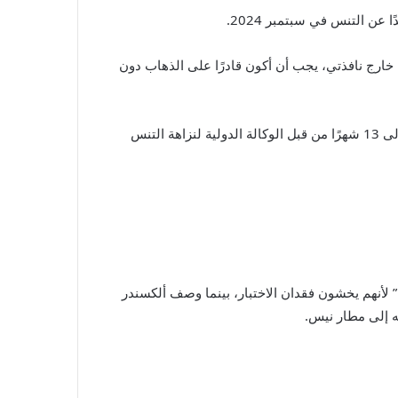
كن خارج نافذتي، يجب أن أكون قادرًا على الذهاب دون
تم إيقاف اللاعب الأمريكي جنسون بروكسبي لمدة 18 شهرًا بسبب غيابه عن ثلاثة اختبارات، على الرغم من تخفيض إيقافه لاحقًا إلى 13 شهرًا من قبل الوكالة الدولية لنزاهة التنس
ن” لأنهم يخشون فقدان الاختبار، بينما وصف ألكسندر
ه إلى مطار نيس.