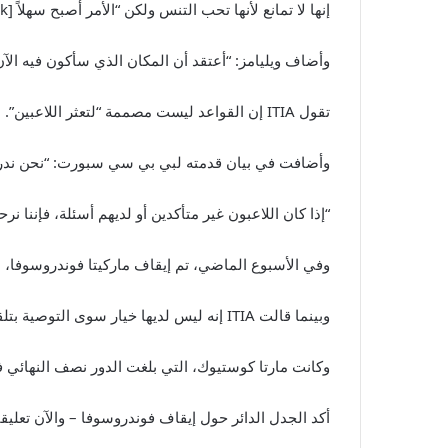
إنها لا تمانع لأنها تحب التنس ولكن “الأمر أصبح سهلاً [back] في روتين إعداد التقارير كل يوم”.
وأضاف ويليامز: “أعتقد أن المكان الذي سأكون فيه الآن لمدة 24 ساعة مختلف تمامًا – على الأقل بالنسبة لي. لا أعرف ما إذا كان هذ
تقول ITIA إن القواعد ليست مصممة “لتعثر اللاعبين”.
وأضافت في بيان قدمته لبي بي سي سبورت: “نحن ندرك أ
“إذا كان اللاعبون غير متأكدين أو لديهم أسئلة، فإننا ن
وفي الأسبوع الماضي، تم إيقاف ماركيتا فوندروسوفا، بطلة ويمبلدون 2023، لمدة أربع سنوات لرفضها
وبينما قالت ITIA إنه ليس لديها خيار سوى التوصية بتلقي تلك العقوبة وفقًا للقواعد، تلقت فوندروسوفا تدفقًا كبيرًا من الدعم من زملائها اللاعبات الذين اعتقدوا أنها كانت قاسية للغاية.
وكانت مارتا كوستيوك، التي بلغت الدور نصف النهائي ف
أكد الجدل الدائر حول إيقاف فوندروسوفا – والآن تعليق