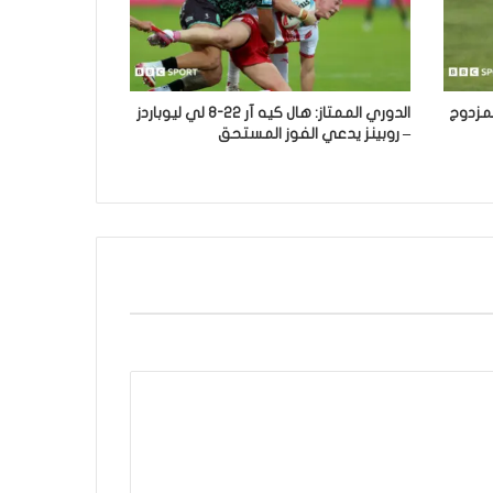
لمزدوج
الدوري الممتاز: هال كيه آر 22-8 لي ليوباردز
– روبينز يدعي الفوز المستحق