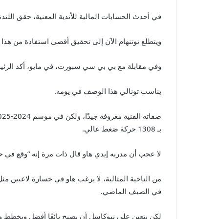
في أحدث الحسابات المالية للأندية المعنية، حقق اللندنيون إيرادات تزيد بمقدار 0
ويتطلع توتنهام الآن إلى تحقيق أقصى استفادة من هذا 
وفي مقابلة مع بي بي سي سبورت، في مايو، أكد الرئيس ال
يناسب تونالي هذا الوصف في يومه.
بـ 1308 حركة ضغط عالي.
لا عجب أن مدربه إيدي هاو قال ذات مرة إنه “وقع في ح
في الصيف الماضي.
لكن يتعين على نيوكاسل أن يصبح بائعًا أفضل ويخطط وفق