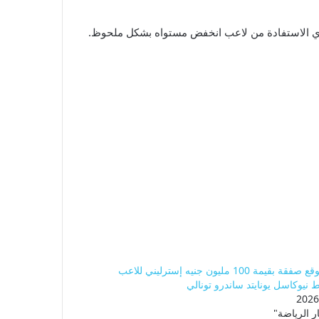
توتنهام يوقع صفقة بقيمة 100 مليون جنيه إسترليني للاعب
يوكاسل يونايتد ساندرو تونالي
ر الرياضة"