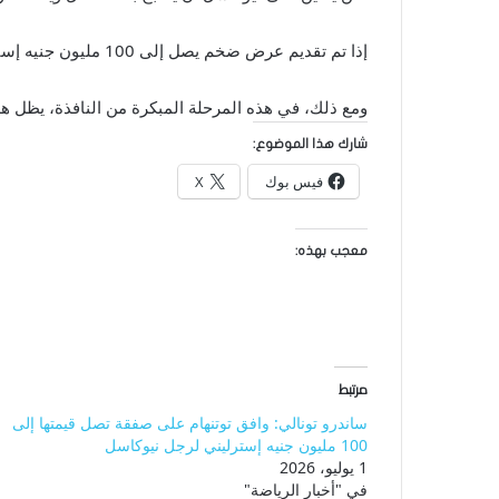
إذا تم تقديم عرض ضخم يصل إلى 100 مليون جنيه إسترليني في النهاية من قبل أحد مقدمي عروض تونالي، فقد يكون من المغري الاستفادة من لاعب انخفض مستواه بشكل ملحوظ.
ومع ذلك، في هذه المرحلة المبكرة من النافذة، يظل هذا ب
شارك هذا الموضوع:
فيس بوك
X
معجب بهذه:
مرتبط
ساندرو تونالي: وافق توتنهام على صفقة تصل قيمتها إلى
100 مليون جنيه إسترليني لرجل نيوكاسل
1 يوليو، 2026
في "أخبار الرياضة"