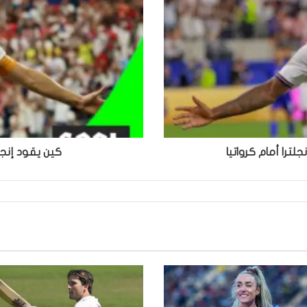
لترا أمام كرواتيا
كين يقود إنجلترا إلى