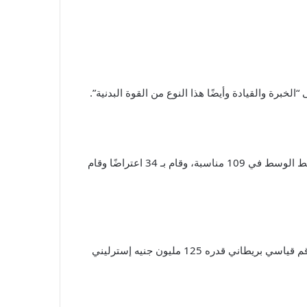
خبرة والقيادة وأيضًا هذا النوع من القوة البدنية”.
صفاته الفنية معروفة جيدًا، ولكن في موسم 2024-2025 – أفضل موسم له في الدوري مع نيوكاسل – استعاد الكرة بلا كلل في خط الوسط في 109 مناسبة، وقام بـ 34 اعتراضًا وقام
من الناحية المثالية، لا يرغب هاو في خسارة لاعبين مثل تونالي أو جوردون أو ألكسندر إيساك، الذين انضموا إلى ليفربول مقابل رقم قياسي بريطاني قدره 125 مليون جنيه إسترليني