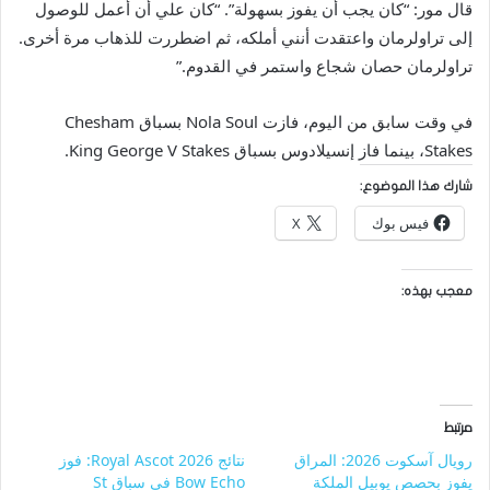
قال مور: “كان يجب أن يفوز بسهولة”. “كان علي أن أعمل للوصول
إلى تراولرمان واعتقدت أنني أملكه، ثم اضطررت للذهاب مرة أخرى.
تراولرمان حصان شجاع واستمر في القدوم.”
في وقت سابق من اليوم، فازت Nola Soul بسباق Chesham
Stakes، بينما فاز إنسيلادوس بسباق King George V Stakes.
شارك هذا الموضوع:
فيس بوك
X
معجب بهذه:
مرتبط
رويال آسكوت 2026: المراق
نتائج Royal Ascot 2026: فوز
يفوز بحصص يوبيل الملكة
Bow Echo في سباق St