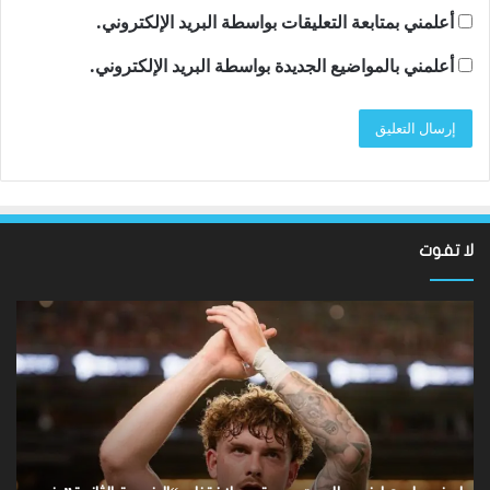
أعلمني بمتابعة التعليقات بواسطة البريد الإلكتروني.
أعلمني بالمواضيع الجديدة بواسطة البريد الإلكتروني.
لا تفوت
نتائج
سان
Hundred
تون
2026:
أقن
فاز
مد
فريق
توت
Southern
روب
Brave
دي
على
زير