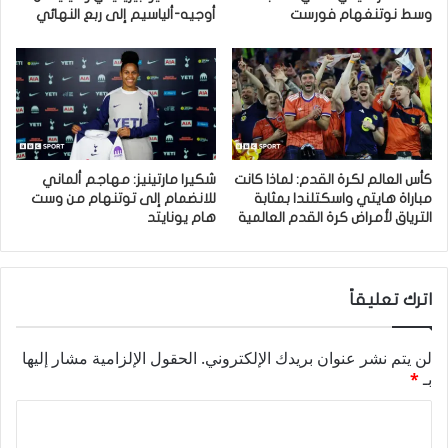
وسط نوتنغهام فورست
أوجيه-ألياسيم إلى ربع النهائي
كأس العالم لكرة القدم: لماذا كانت
شكيرا مارتينيز: مهاجم ألماني
مباراة هايتي واسكتلندا بمثابة
للانضمام إلى توتنهام من وست
الترياق لأمراض كرة القدم العالمية
هام يونايتد
اترك تعليقاً
لن يتم نشر عنوان بريدك الإلكتروني.
الحقول الإلزامية مشار إليها
بـ
*
ا
ل