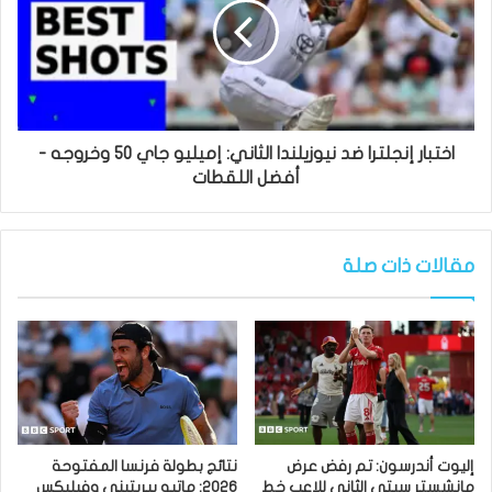
اختبار إنجلترا ضد نيوزيلندا الثاني: إميليو جاي 50 وخروجه -
أفضل اللقطات
مقالات ذات صلة
إليوت أندرسون: تم رفض عرض
نتائج بطولة فرنسا المفتوحة
مانشستر سيتي الثاني للاعب خط
2026: ماتيو بيريتيني وفيليكس