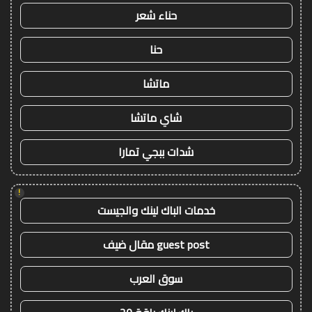
حناء شعر
حنا
ماتشا
شاي ماتشا
شدات ببجي تمارا
!
خدمات الباك لينك والجيست
guest post مقال ضيف
سوق العرب