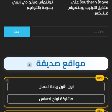
Southern Brave على
توتنهام روبرتو دي زيربي
متذيل الترتيب برمنغهام
بسرعة بالتوقيع
فينيكس
البحث
عن:
مواقع صديقة
+
!
اول اثنين ريادة اعمال
مشاركة ارباح ادسنس