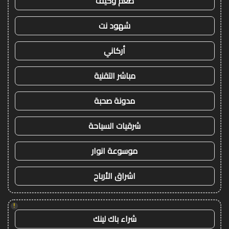
طعم وكيف
شهود نت
أركاني
مباشر التقنية
مدونة صحبة
شرقيات السياحة
موسوعة انوار
اشراق الأرباح
!
شراء باك لينك