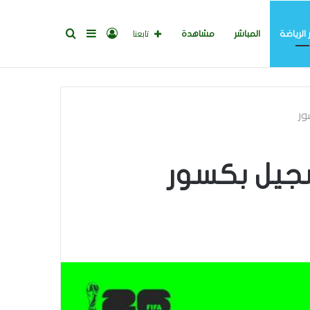
تسجيل
إضافة
بحث
تابعنا
 الرياضة
المباشر
مشاهدة
الدخول
عمود
عن
ور
جانبي
سجيل بكسور