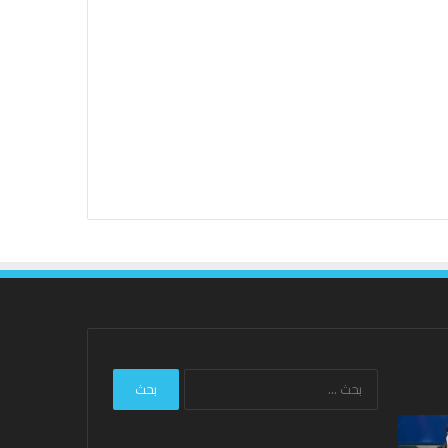
البحث
عن:
نتائج
Hundred