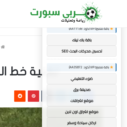
×
توصيات :
الجديد
ساندرو تونالي: أقنعه مدرب توتنهام روبرتو دي ز
باقة متميزة VIP (كود: AA11138):
باقة باك لينك
ا
تحسين محركات البحث SEO
باقة متميزة VIP (كود: AA35872):
تقنية خط ال
ضوء التعليمي
فيسبوك
تويتر
لينكدإن
بينتيريست
صحيفة برق
موقع اشراقات
موقع اشراق اون لاين
اركان سياحة وسفر