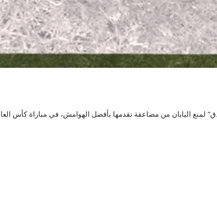
يابان من مضاعفة تقدمها بأفضل الهوامش، في مباراة كأس العالم 2026 على ملعب مونتي