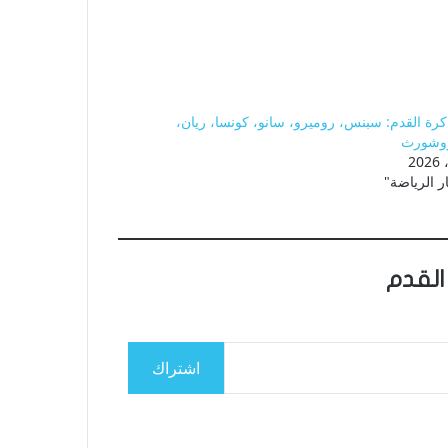
رة القدم: سبنس، روميرو، سانو، كونسا، ريان،
 روشورث
ر الرياضة"
القدم
اشتراك