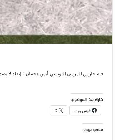
قام حارس المرمى التونسي أيمن دحمان “بإنقاذ لا يصدق” لمنع ال
شارك هذا الموضوع:
فيس بوك
X
معجب بهذه: