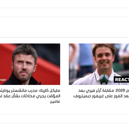
ويمبلدون 2026: مقابلة آرثر فيري بعد
مايكل كاريك: مدرب مانشستر يونايتد
 بعد الفوز على غريغور ديميتروف
المؤقت يجري محادثات بشأن عقد ل
عامين