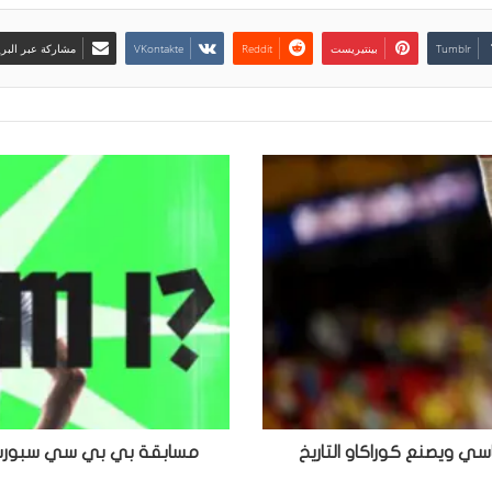
بينتيريست
مشاركة عبر البري
مسابقة بي بي سي سبورت: م