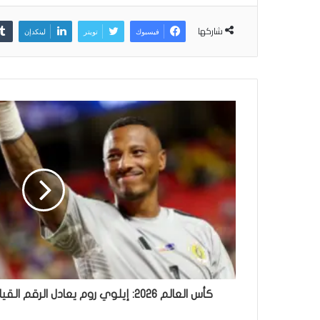
شاركها
فيسبوك
تويتر
لينكدإن
كأس العالم 2026: إيلوي روم يعادل الرقم القياسي ويصنع كوراكاو التاريخ