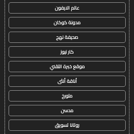
عالم الايفون
مدونة كوكان
صحيفة نهج
كار نيوز
موقع خبرة التقني
أناقة أنثى
متورخ
مدسن
روتانا تسويق