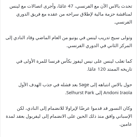
تحدث بالاس الآن مع الفرنسي، 47 عامًا، وأجرى اتصالات مع لينس
لمناقشة حزمة مالية لإطلاق سراحه من عقده مع فريق الدوري
الفرنسي.
وتولى سيج تدريب لينس في يونيو من العام الماضي وقاد النادي إلى
المركز الثاني في الدوري الفرنسي.
كما تغلب لينس على نيس ليفوز بكأس فرنسا للمرة الأولى في
تاريخه الممتد 120 عامًا.
حول بالاس انتباهه إلى Sage بعد فشله في جذب الهدف الأول
Andoni Iraola إلى Selhurst Park.
وكان النسور قد قدموا عرضًا لإيراولا للانضمام إلى النادي، لكن
الإسباني وافق منذ ذلك الحين على الانضمام إلى ليفربول بعقد لمدة
عامين.