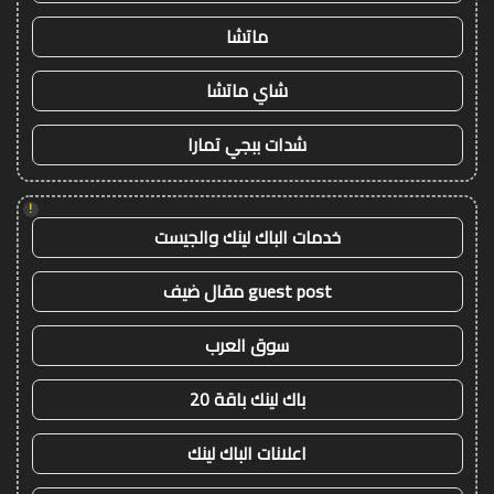
ماتشا
شاي ماتشا
شدات ببجي تمارا
!
خدمات الباك لينك والجيست
guest post مقال ضيف
سوق العرب
باك لينك باقة 20
اعلانات الباك لينك