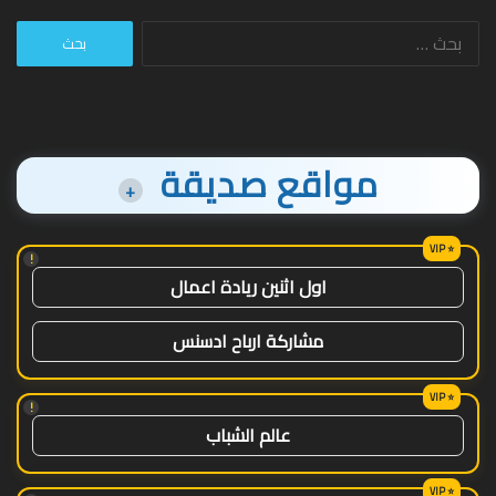
البحث
عن:
مواقع صديقة
+
!
اول اثنين ريادة اعمال
مشاركة ارباح ادسنس
!
عالم الشباب