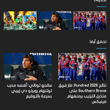
تحديثات
تحقق أيضا
نتائج Hundred 2026: فاز فريق
ساندرو تونالي: أقنعه مدرب
Southern Brave على
توتنهام روبرتو دي زيربي
متذيل الترتيب برمنغهام
بسرعة بالتوقيع
فينيكس