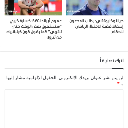
جيانلوكا روتشي: يطلب المدعون
عموم أيرلندا SFC: خسارة كيري
إسقاط قضية الاحتيال الرياضي
“ستستغرق بعض الوقت حتى
للحكام
تنتهي” كما يقول كون كيلباتريك
من تيرون
اترك تعليقاً
لن يتم نشر عنوان بريدك الإلكتروني.
الحقول الإلزامية مشار إليها
بـ
*
ا
ل
ت
ع