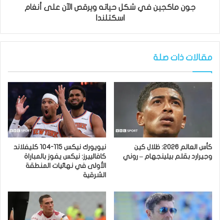
جون ماكجين في شكل حياته ويرقص الآن على أنغام
اسكتلندا
مقالات ذات صلة
كأس العالم 2026: ظلال كين
نيويورك نيكس 115-104 كليفلاند
وجيرارد بقلم بيلينجهام – روني
كافالييرز: نيكس يفوز بالمباراة
الأولى في نهائيات المنطقة
الشرقية