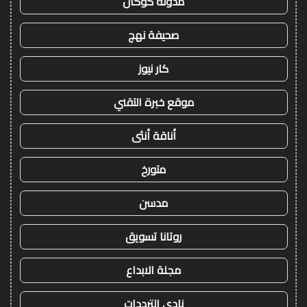
مدونة كوكان
صحيفة نهج
كار نيوز
موقع خبرة التقني
أناقة أنثى
متورخ
مدسن
روتانا تسويق
مجلة الابداع
نادي الترددات