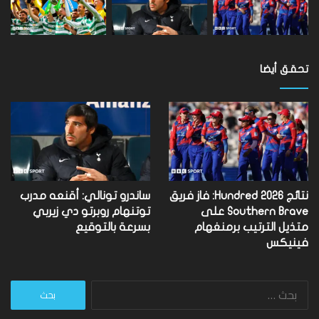
تحقق أيضا
نتائج Hundred 2026: فاز فريق
ساندرو تونالي: أقنعه مدرب
Southern Brave على
توتنهام روبرتو دي زيربي
متذيل الترتيب برمنغهام
بسرعة بالتوقيع
فينيكس
البحث
عن: