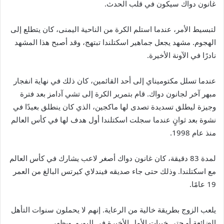
غانون دواك سيكون في قلب الحدث.
لتبسيط الأمر، عندما استلم الكرة من الناحية اليمنى، كان يتطلع إلى
الهجوم. مشهد يجعل جماهير اسكتلندا تبتهج، وقد أصبح هذا المشهد
نادرًا في الآونة الأخيرة.
عندما تسلل مكتوميناي إلى أحد القائمين، كان ذلك في نهاية انفجار
مبهر آخر لجانون دواك. قام بتمرير الكرة إلى تشي آدامز بعد فترة
وجيزة ليطلق تسديدة تصدى لها ماكجين، الذي كان ينطلق بعيدًا في
نشوة بعد ثوانٍ عندما سجلت اسكتلندا أول هدف لها في كأس العالم
منذ عام 1998.
لمدة 83 دقيقة، كان غانون دواك أصغر لاعب يشارك في كأس العالم
مع اسكتلندا. وذلك حتى جاء صديقه فيندلاي كيرتس البالغ من العمر
19 عامًا.
يلعب الزوج بطريقة خالية من الرعاية. إنهم لا يحملون سنوات التأهل
الضائعة أو حتى خيبات الأمل الأخيرة في اليورو. ويظهر.