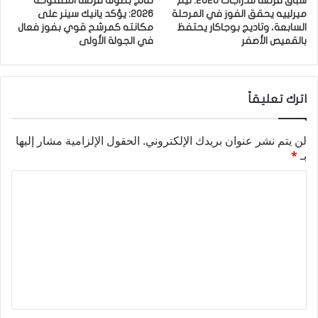
سباق فرنسا للدراجات 2026: تيم
نتائج بطولة فرنسا المفتوحة
ميرلييه يحقق الفوز في المرحلة
2026: يؤكد يانيك سينر على
السابعة، وتاديج بوجاكار يحتفظ
مكانته كمرشح قوي بفوز فعال
بالقميص الأصفر
في الجولة الأولى
اترك تعليقاً
لن يتم نشر عنوان بريدك الإلكتروني.
الحقول الإلزامية مشار إليها
بـ
*
ا
ل
ت
ع
ل
ي
ق