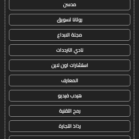
مدسن
روتانا تسويق
مجلة الابداع
نادي الترددات
استشارات اون لاين
المعارف
هيدب فيديو
رمح التقنية
رذاذ التجارة