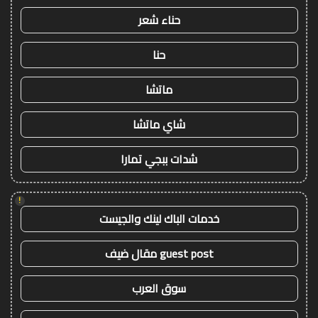
حناء شعر
حنا
ماتشا
شاي ماتشا
شدات ببجي تمارا
!
خدمات الباك لينك والجيست
guest post مقال ضيف
سوق العرب