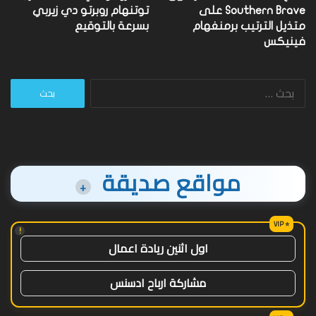
Southern Brave على
توتنهام روبرتو دي زيربي
متذيل الترتيب برمنغهام
بسرعة بالتوقيع
فينيكس
البحث
عن:
مواقع صديقة
+
!
اول اثنين ريادة اعمال
مشاركة ارباح ادسنس