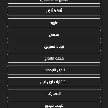
أناقة أنثى
متورخ
مدسن
روتانا تسويق
مجلة الابداع
نادي الترددات
استشارات اون لاين
المعارف
هيدب فيديو