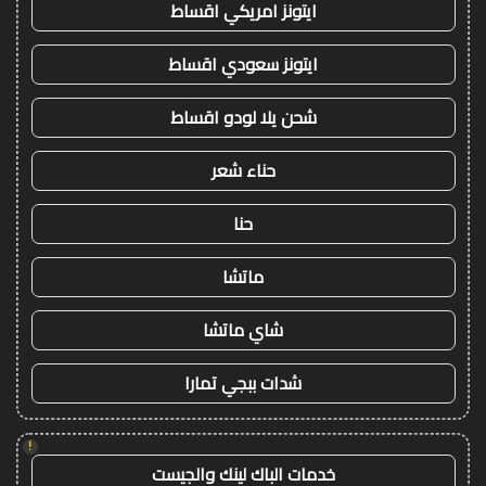
ايتونز امريكي اقساط
ايتونز سعودي اقساط
شحن يلا لودو اقساط
حناء شعر
حنا
ماتشا
شاي ماتشا
شدات ببجي تمارا
!
خدمات الباك لينك والجيست