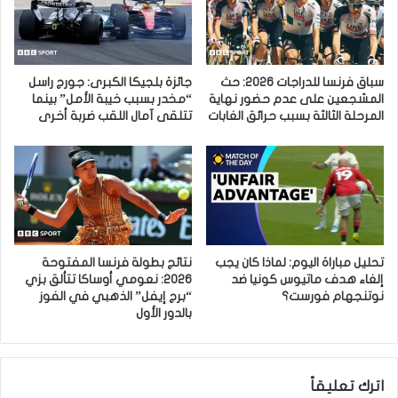
سباق فرنسا للدراجات 2026: حث
جائزة بلجيكا الكبرى: جورج راسل
المشجعين على عدم حضور نهاية
“مخدر بسبب خيبة الأمل” بينما
المرحلة الثالثة بسبب حرائق الغابات
تتلقى آمال اللقب ضربة أخرى
تحليل مباراة اليوم: لماذا كان يجب
نتائج بطولة فرنسا المفتوحة
إلغاء هدف ماتيوس كونيا ضد
2026: نعومي أوساكا تتألق بزي
نوتنجهام فورست؟
“برج إيفل” الذهبي في الفوز
بالدور الأول
اترك تعليقاً