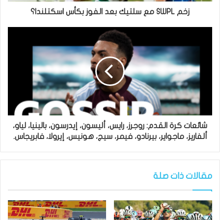
زخم SWPL مع سلتيك بعد الفوز بكأس اسكتلندا؟
شائعات كرة القدم: روجرز، رايس، أليسون، إيدرسون، بالينيا، لياو،
ألفاريز، ماجواير، بيرنادو، فيمر، سيج، هونيس، إيرولا، فابريجاس.
مقالات ذات صلة