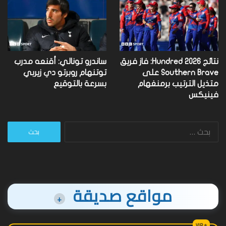
نتائج Hundred 2026: فاز فريق
ساندرو تونالي: أقنعه مدرب
Southern Brave على
توتنهام روبرتو دي زيربي
متذيل الترتيب برمنغهام
بسرعة بالتوقيع
فينيكس
البحث
عن:
مواقع صديقة
+