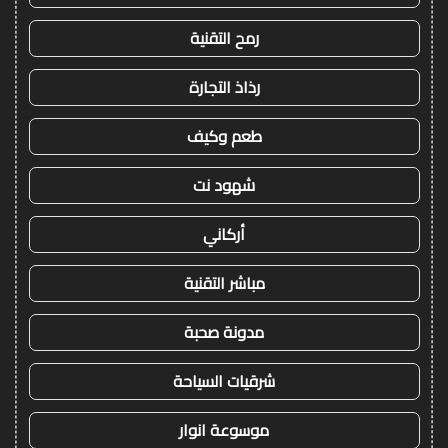
رمح التقنية
رذاذ التجارة
طعم وكيف
شهود نت
أركاني
مباشر التقنية
مدونة صحبة
شرقيات السياحة
موسوعة انوار