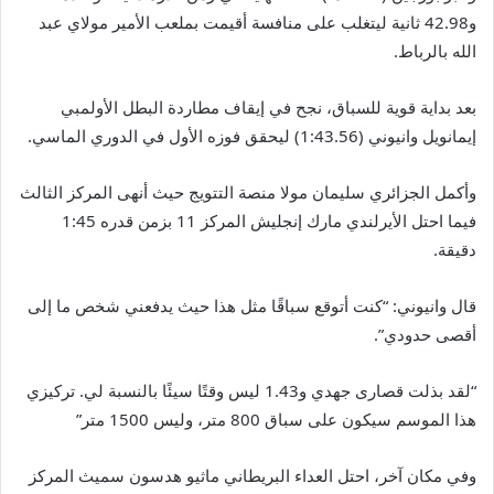
و42.98 ثانية ليتغلب على منافسة أقيمت بملعب الأمير مولاي عبد
الله بالرباط.
بعد بداية قوية للسباق، نجح في إيقاف مطاردة البطل الأولمبي
إيمانويل وانيوني (1:43.56) ليحقق فوزه الأول في الدوري الماسي.
وأكمل الجزائري سليمان مولا منصة التتويج حيث أنهى المركز الثالث
فيما احتل الأيرلندي مارك إنجليش المركز 11 بزمن قدره 1:45
دقيقة.
قال وانيوني: “كنت أتوقع سباقًا مثل هذا حيث يدفعني شخص ما إلى
أقصى حدودي”.
“لقد بذلت قصارى جهدي و1.43 ليس وقتًا سيئًا بالنسبة لي. تركيزي
هذا الموسم سيكون على سباق 800 متر، وليس 1500 متر”
وفي مكان آخر، احتل العداء البريطاني ماثيو هدسون سميث المركز