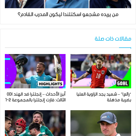
من يريده مشجعو اسكتلندا ليكون المدرب القادم؟
مقالات ذات صلة
‘رائع!’ – شميد يجد الزاوية العليا
أبرز الأحداث – إنجلترا ضد الهند ODI
بضربة مذهلة
الثالث: فازت إنجلترا بالمجموعة 2-1