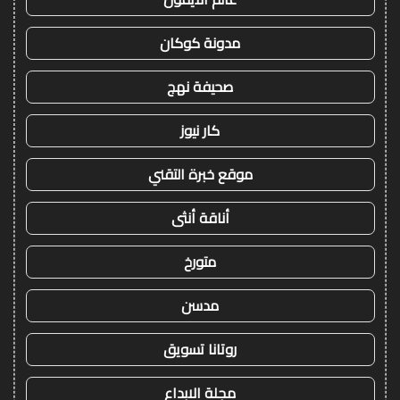
مدونة كوكان
صحيفة نهج
كار نيوز
موقع خبرة التقني
أناقة أنثى
متورخ
مدسن
روتانا تسويق
مجلة الابداع