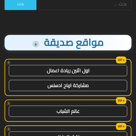
البحث
عن:
مواقع صديقة
+
!
اول اثنين ريادة اعمال
مشاركة ارباح ادسنس
!
عالم الشباب
!