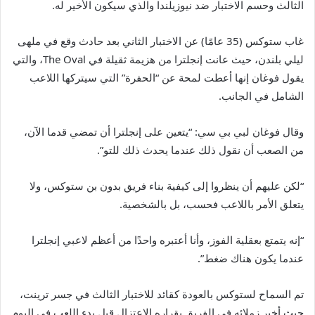
الثالث وحسم الاختبار ضد نيوزيلندا والذي سيكون الأخير له.
غاب ستوكس (35 عامًا) عن الاختبار الثاني بعد حادث وقع في ملهى
ليلي بلندن، حيث عانت إنجلترا من هزيمة ثقيلة في The Oval، والتي
يقول فوغان إنها أعطت لمحة عن “الحفرة” التي سيتركها اللاعب
الشامل في الجانب.
وقال فوغان لبي بي سي: “يتعين على إنجلترا أن تمضي قدما الآن،
من الصعب أن نقول ذلك عندما يحدث ذلك للتو”.
“لكن عليهم أن ينظروا إلى كيفية بناء فريق بدون بن ستوكس، ولا
يتعلق الأمر باللاعب فحسب، بل بالشخصية.
“إنه يتمتع بعقلية الفوز، وأنا أعتبره واحدًا من أعظم لاعبي إنجلترا
عندما يكون هناك ضغط”.
تم السماح لستوكس بالعودة كقائد للاختبار الثالث في جسر ترينت،
حيث أخبر زملائه في الفريق بقراره الاعتزال قبل بدء اللعب في اليوم