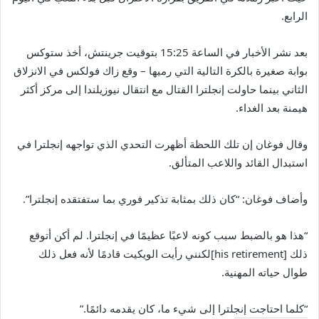
الرابع.
بعد نشر الأخبار في الساعة 15:25 بتوقيت جرينتش، أخذ ستوكس
بوابة صغيرة بالكرة التالية التي رميها – وقع زاك فولكس في الانزلاق
الثاني بينما حاولت إنجلترا القتال مع انتقال نيوزيلندا إلى مركز أكثر
هيمنة بعد الغداء.
وقال فوغان إن تلك اللحظة أظهرت التحدي الذي تواجهه إنجلترا في
استبدال القائد واللاعب المتألق.
وأضاف فوغان: “كان ذلك بمثابة تذكير فوري بما ستفتقده إنجلترا”.
“هذا هو بالضبط سبب كونه لاعبًا عظيمًا في إنجلترا. لم أكن أتوقع
ذلك [his retirement]لكنني رأيت الويكيت قادمًا لأنه فعل ذلك
طوال حياته المهنية.
“كلما احتاجت إنجلترا إلى شيء ما، كان يقدمه دائمًا.”