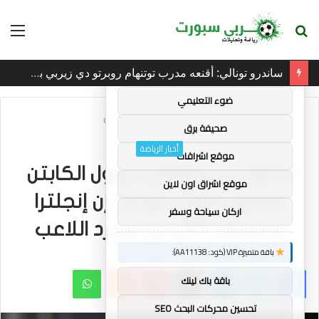
بحث
الق
×
توصيات :
عن
ساندرو تونالي: أقنعه مدرب توتنهام روبرتو دي زيربي بسرعة بالتوقيع
باقة متميزة VIP (كود: AA35872):
ضوء التعليمي
الرئيسية
/
أخبار الرياضة
صحيفة برق
أخبار الرياضة
موقع اشراقات
اعتزال بن ستوكس: يقول الكابتن
موقع اشراق اون لاين
السابق مايكل فوغان إن إنجلترا
اركان سياحة وسفر
ستفتقد أكثر من مجرد اللاعب
باقة متميزة VIP (كود: AA11138):
فيسبوك
تويتر
لينكدإن
بينتيريست
واتساب
باقة باك لينك
تحسين محركات البحث SEO