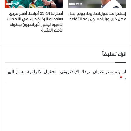
إنجلترا ضد نيوزيلندا: ويل يونج يحل
أستراليا 31-33 أيرلندا: أهدر فريق
محل كين ويليامسون بعد التقاعد
Wallabies ركلة جزاء في اللحظات
الأخيرة ليفوز الأيرلنديون ببطولة
الأمم المثيرة
اترك تعليقاً
لن يتم نشر عنوان بريدك الإلكتروني.
الحقول الإلزامية مشار إليها
بـ
*
ا
ل
ت
ع
ل