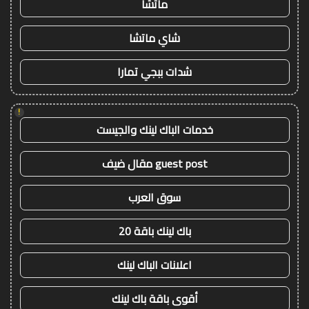
ماتشا
شاي ماتشا
شدات ببجي تمارا
!
خدمات الباك لينك والجيست
guest post مقال ضيف
سوق العرب
باك لينك باقة 20
اعلانات الباك لينك
أقوى باقة باك لينك