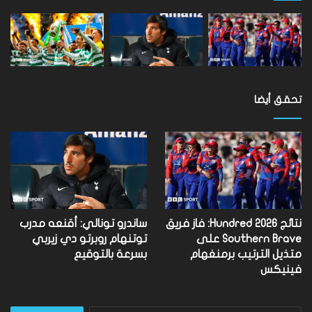
تحقق أيضا
نتائج Hundred 2026: فاز فريق
ساندرو تونالي: أقنعه مدرب
Southern Brave على
توتنهام روبرتو دي زيربي
متذيل الترتيب برمنغهام
بسرعة بالتوقيع
فينيكس