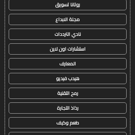
روتانا تسويق
مجلة الابداع
نادي الترددات
استشارات اون لاين
المعارف
هيدب فيديو
رمح التقنية
رذاذ التجارة
طعم وكيف