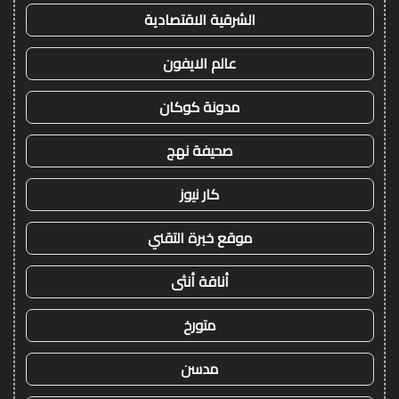
الشرقية الاقتصادية
عالم الايفون
مدونة كوكان
صحيفة نهج
كار نيوز
موقع خبرة التقني
أناقة أنثى
متورخ
مدسن