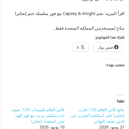
اقرأ المزيد: نجم Capsey & Knight مع فوز سلسلة ختم إنجلترا
متاح لمستخدمي المملكة المتحدة فقط.
شارك هذا الموضوع:
فيس بوك
X
معجب بهذه:
مرتبط
نتائج كأس العالم T20: فازت
كأس العالم للسيدات T20: نجوم
إنجلترا على اسكتلندا لتقترب من
نات سكيفر-برنت مع فوز الهند
الدور نصف النهائي
يعزز استعداد إنجلترا
21 يونيو، 2026
10 يونيو، 2026