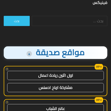
فينيكس
البحث
عن:
مواقع صديقة
+
!
اول اثنين ريادة اعمال
مشاركة ارباح ادسنس
!
عالم الشباب