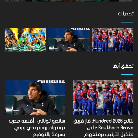
تفوتها
على
مستوى
تحديثات
العالم
تحقق أيضا
نتائج Hundred 2026: فاز فريق
ساندرو تونالي: أقنعه مدرب
Southern Brave على
توتنهام روبرتو دي زيربي
متذيل الترتيب برمنغهام
بسرعة بالتوقيع