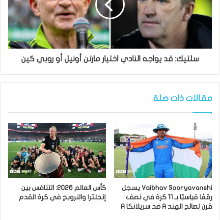
سلتيك: قد يواجه النادي اختيار مارتن أونيل أو روبي كين
مقالات ذات صلة
Vaibhav Sooryavanshi يسجل
كأس العالم 2026: التنافس بين
رقمًا قياسيًا بـ 11 كرة في نصف
إنجلترا والنرويج في كرة القدم
قرن لصالح الهند A ضد سريلانكا A