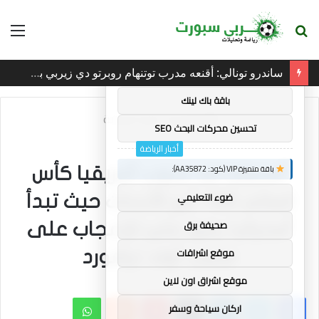
بحث
الق
×
توصيات :
عن
ساندرو تونالي: أقنعه مدرب توتنهام روبرتو دي زيربي بسرعة بالتوقيع
باقة متميزة VIP (كود: AA11138):
باقة باك لينك
الرئيسية
/
أخبار الرياضة
تحسين محركات البحث SEO
أخبار الرياضة
باقة متميزة VIP (كود: AA35872):
أستراليا ضد جنوب أفريقيا كأس
ضوء التعليمي
العالم T20: أبرز الأحداث حيث تبدأ
صحيفة برق
أستراليا بفوز مثير للإعجاب على
موقع اشراقات
ملعب أولد ترافورد
موقع اشراق اون لاين
فيسبوك
تويتر
لينكدإن
بينتيريست
واتساب
اركان سياحة وسفر