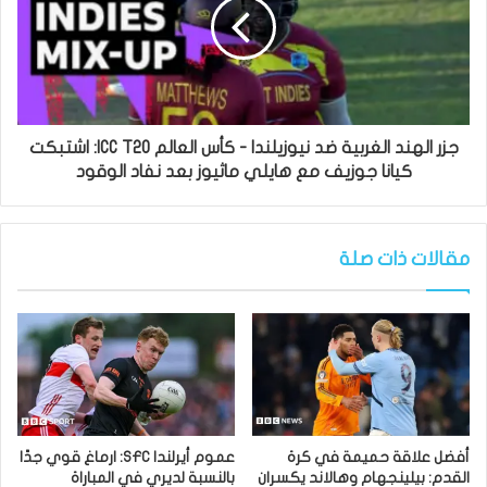
جزر الهند الغربية ضد نيوزيلندا - كأس العالم ICC T20: اشتبكت
كيانا جوزيف مع هايلي ماثيوز بعد نفاد الوقود
مقالات ذات صلة
أفضل علاقة حميمة في كرة
عموم أيرلندا SFC: ارماغ قوي جدًا
القدم: بيلينجهام وهالاند يكسران
بالنسبة لديري في المباراة