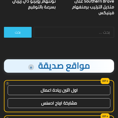
Southern Brave على
توتنهام روبرتو دي زيربي
متذيل الترتيب برمنغهام
بسرعة بالتوقيع
فينيكس
البحث
عن:
مواقع صديقة
+
!
اول اثنين ريادة اعمال
مشاركة ارباح ادسنس