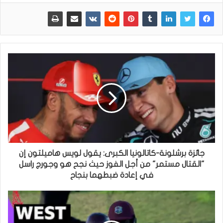
جائزة برشلونة-كاتالونيا الكبرى: يقول لويس هاميلتون إن
"القتال مستمر" من أجل الفوز حيث نجح هو وجورج راسل
في إعادة ضبطهما بنجاح