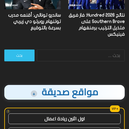
نتائج Hundred 2026: فاز فريق
ساندرو تونالي: أقنعه مدرب
Southern Brave على
توتنهام روبرتو دي زيربي
متذيل الترتيب برمنغهام
بسرعة بالتوقيع
فينيكس
البحث
عن:
مواقع صديقة
+
!
اول اثنين ريادة اعمال