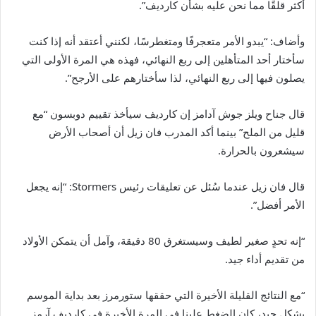
أكثر قلقًا مما نحن عليه بشأن كارديف”.
وأضاف: “يبدو الأمر متعجرفًا ومتغطرسًا، لكنني أعتقد أنه إذا كنت
سأختار أحد المتأهلين إلى ربع النهائي، فهذه هي المرة الأولى التي
يصلون فيها إلى ربع النهائي، لذا سأختارهم على الأرجح”.
قال جناح ويلز جوش آدامز إن كارديف سيأخذ تقييم دوبسون “مع
قليل من الملح” بينما أكد المدرب فان زيل أن أصحاب الأرض
سيشعرون بالحرارة.
قال فان زيل عندما سُئل عن تعليقات رئيس Stormers: “إنه يجعل
الأمر أفضل”.
“إنه تحدٍ صغير لطيف وسيستغرق 80 دقيقة، وآمل أن يتمكن الأولاد
من تقديم أداء جيد.
“مع النتائج القليلة الأخيرة التي حققها ستورمرز بعد بداية الموسم
بشكل جيد، كان الضغط علينا في المرة الأخيرة في كارديف آرمز