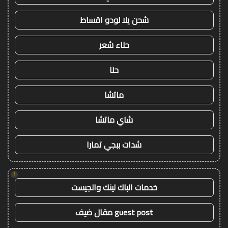
شحن يلا لودو اقساط
حناء شعر
حنا
ماتشا
شاي ماتشا
شدات ببجي تمارا
!
خدمات الباك لينك والجيست
guest post مقال ضيف