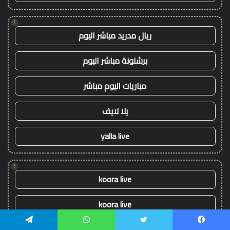
!
ريال مدريد مباشر اليوم
برشلونة مباشر اليوم
مباريات اليوم مباشر
يلا لايف
yalla live
!
koora live
koora live
يلا شوت
يسبوك
تويتر
واتساب
تيلقرام