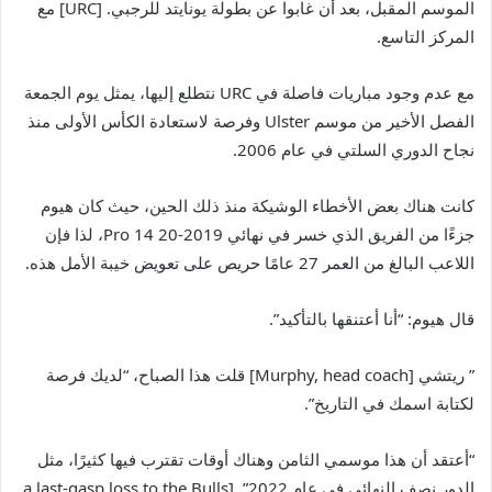
الموسم المقبل، بعد أن غابوا عن بطولة يونايتد للرجبي. [URC] مع
المركز التاسع.
مع عدم وجود مباريات فاصلة في URC نتطلع إليها، يمثل يوم الجمعة
الفصل الأخير من موسم Ulster وفرصة لاستعادة الكأس الأولى منذ
نجاح الدوري السلتي في عام 2006.
كانت هناك بعض الأخطاء الوشيكة منذ ذلك الحين، حيث كان هيوم
جزءًا من الفريق الذي خسر في نهائي 2019-20 Pro 14، لذا فإن
اللاعب البالغ من العمر 27 عامًا حريص على تعويض خيبة الأمل هذه.
قال هيوم: “أنا أعتنقها بالتأكيد”.
” ريتشي [Murphy, head coach] قلت هذا الصباح، “لديك فرصة
لكتابة اسمك في التاريخ”.
“أعتقد أن هذا موسمي الثامن وهناك أوقات تقترب فيها كثيرًا، مثل
الدور نصف النهائي في عام 2022”. [a last-gasp loss to the Bulls