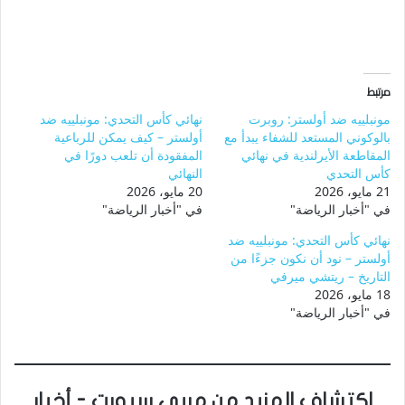
مرتبط
مونبلييه ضد أولستر: روبرت
نهائي كأس التحدي: مونبلييه ضد
بالوكوني المستعد للشفاء يبدأ مع
أولستر – كيف يمكن للرباعية
المقاطعة الأيرلندية في نهائي
المفقودة أن تلعب دورًا في
كأس التحدي
النهائي
21 مايو، 2026
20 مايو، 2026
في "أخبار الرياضة"
في "أخبار الرياضة"
نهائي كأس التحدي: مونبلييه ضد
أولستر – نود أن نكون جزءًا من
التاريخ – ريتشي ميرفي
18 مايو، 2026
في "أخبار الرياضة"
اكتشاف المزيد من مربى سبورت - أخبار