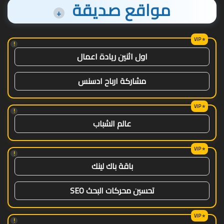
مواقع صديقة
+
!
اول اثنين ريادة اعمال
مشاركة ارباح ادسنس
!
عالم الشباب
!
باقة باك لينك
تحسين محركات البحث SEO
!