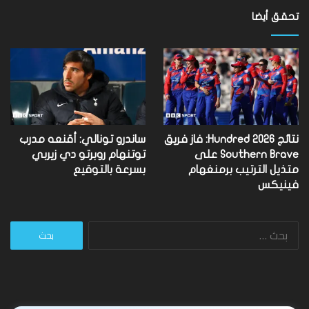
تحقق أيضا
نتائج Hundred 2026: فاز فريق
ساندرو تونالي: أقنعه مدرب
Southern Brave على
توتنهام روبرتو دي زيربي
متذيل الترتيب برمنغهام
بسرعة بالتوقيع
فينيكس
البحث
عن: