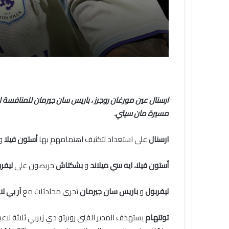
ارسنال
عين مورغان روجرز ، باريس سان جيرمان للمنافسة
ل
مسيرة مان سيتي.
ارسنال
على استعداد لتكثيف اهتمامهم بها
أستون فيلا
وال
أستون فيلا
، ايه سي ميلاند
و
بشكتاش
حريصون على
ليفر
ليفربول
و
باريس سان جيرمان
تجري محادثات مع
آر بي لا
توتنهام
يستهدف المدير الفني روبرتو دي زيربي ثلاثة لاع