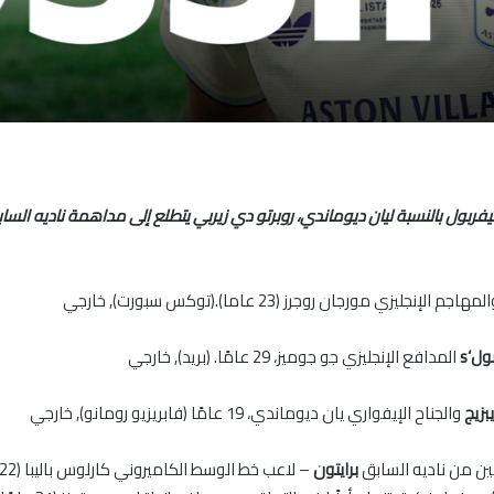
يفربول
بالنسبة ليان ديوماندي، روبرتو دي زيربي يتطلع إلى مداهمة ناديه السا
مهاجم الإنجليزي مورجان روجرز (23 عاما).(توكس سبورت)
,
خارجي
بول
‘s
المدافع الإنجليزي جو جوميز، 29 عامًا. (بريد)
,
خارجي
يبزيج
والجناح الإيفواري يان ديوماندي، 19 عامًا (فابريزيو رومانو)
,
خارجي
بين من ناديه السابق
برايتون