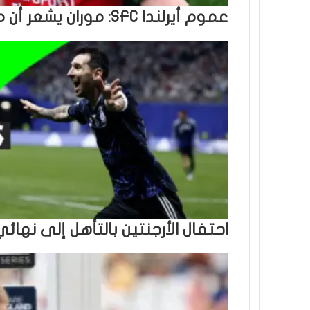
عموم أيرلندا SFC: موران يشعر أن مايو لا يزال ليس “المقالة النهائية”
احتفال الأرجنتين بالتأهل إلى نهائ