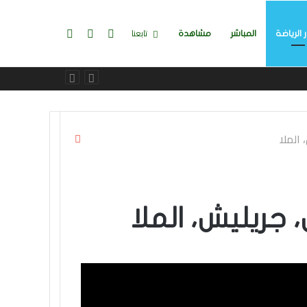
تسجيل
إضافة
بحث
تابعنا
ر الرياضة
المباشر
مشاهدة
الدخول
عمود
عن
إغلاق
 الملا
جانبي
 جريليش، الملا