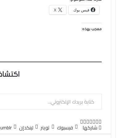
فيس بوك
X
معجب بهذه:
اكتشاف
كتابة بريدك الإلكتروني...
تويتر
لينكدإن
واتساب
فيسبوك
بينتيريست
شاركها
فيسبوك
تويتر
لينكدإن