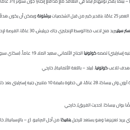
قبل الشخصيات
برشلونة
ويمكن أن يكون هدفًا ص
ر سيتي
يريد منح لاعب خط الوسط الإنج
كولونيا
الجناح الألماني سعيد الملا، 19 عاماً. (سكاي سبورت ألمانيا – بالألمانية)
كولونيا
. (بيلد – باللغة الألمانية)
,
خارجي
 10 ملايين جنيه إسترليني بعد ذلك
ا بوان بيساكا. (حديث الفريق)
,
خارجي
ي يريد تعزيزها وهو يستعد للرحيل
بنفيكا
من أجل البرنابيو. (ع – بالإسبانية)
,
خا