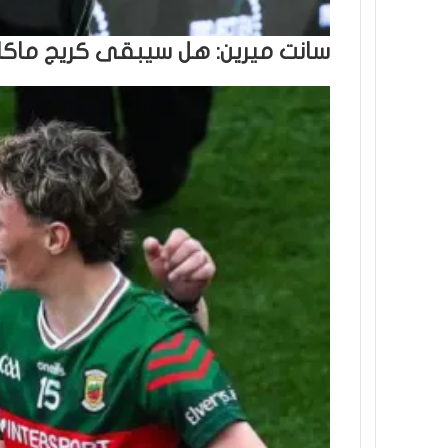
سانت ميرين: هل سيبقى كريج ماكل