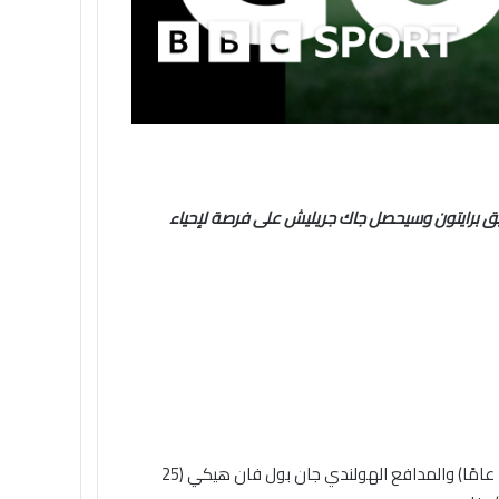
بق
برايتون
وسيحصل جاك جريليش على فرصة لإحياء
– لاعب خط الوسط الكاميروني كارلوس باليبا (22 عامًا) والمدافع الهولندي جان بول فان هيكي (25