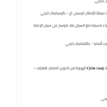
,
خارجي
يفيًا للأبطال الإسبان. (ع – بالإسبانية)
,
خارجي
ليزي جاك جريليش، 30 عامًا، الفرصة لإحياء مسيرته مع السيتي بعد موسم على سبيل الإعارة
,
خارجي
وست هام
‘s
الهبوط من الدوري الممتاز. (تلغراف –
رجي