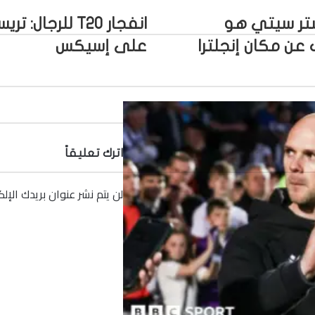
تر سيتي هو
انفجار T20 للر
 عن مكان إنجلترا
على إسيكس
اترك تعليقاً
لن يتم نشر عنوان بريدك الإلك