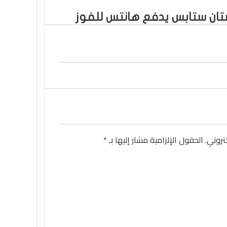
جال: تريستان ستابس يدفع هانتس للفوز
تروني.
الحقول الإلزامية مشار إليها بـ
*