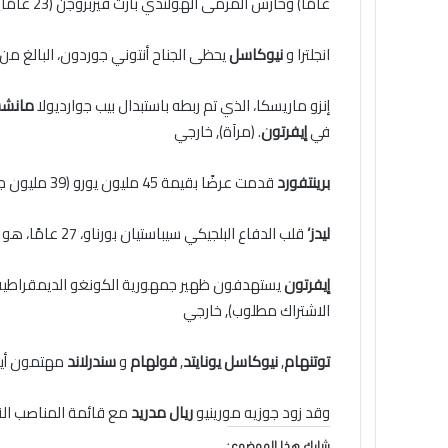
عامًا) وحارس المرمى الهولندي بارت فيربروجن (23 عامًا) – بينما يفكر توتنهام أيضًا في التعاقد مع مدافع إنجلترا جون ستونز (31 عامًا).
انجلترا و
نيوكاسل
يحظى الجناح أنتوني جوردون، البالغ من العمر 25 عامًا، بتقدير كبير من 
إنزو ماريسكا، الذي تم ربطه باستبدال بيب جوارديولا
مانشست
في
إيفرتون
. (مرآة)
,
خارجي
برينتفورد
قدمت عرضًا بقيمة 45 مليون يورو (39 مليون جنيه إسترليني) لضمه
ليدز
‘
قلب الدفاع البلجيكي سيباستيان بورناو، 27 عامًا، هو هدف للاعب
إيفرتون
يستهدفون ظهير جمهورية الكونغو الديمقراطية آرون وان بيساكا، 28 عامًا، في خطوة بقيمة
الاشتراك مطلوب)
,
خارجي
توتنهام
,
نيوكاسل يونايتد
,
فولهام
و
سندرلاند
مهتمون أيضً
وقد زود جوزيه مورينيو
ريال مدريد
مع قائمة المناصب الت
شارك هذا الموضوع: