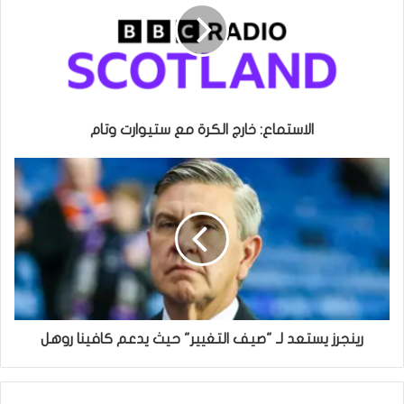
الاستماع: خارج الكرة مع ستيوارت وتام
رينجرز يستعد لـ "صيف التغيير" حيث يدعم كافينا روهل