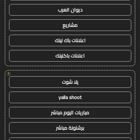
ديوان العرب
مشاريع
اعلانات باك لينك
اعلانات باكلينك
!
يلا شوت
yalla shoot
مباريات اليوم مباشر
برشلونة مباشر