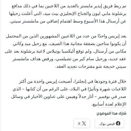
تم ربط فريق إيدير مايستر بالعديد من اللاعبين بما في ذلك مدافع
برشلونة مابي ليون والجناح الإنجليزي بيث ميد، التي أعلنت رحيلها
عن أرسنال هذا الأسبوع وسط اهتمام إضافي من مانشستر سيتي.
يعد إيربس واحدًا من عدد من اللاعبين المشهورين الذين من المحتمل
أن يكونوا متاحين بصفقة مجانية هذا الصيف، مع رحيل ميد وكاتي
مكابي من أرسنال، ولم توقع أليكسيا بوتيلاس لاعبة برشلونة بعد على
عقد جديد، ورحيل سام كير من تشيلسي، ورفض هداف مانشستر
سيتي خديجة شو مقترحات تجديد العقد.
خلال فترة وجودها في إنجلترا، أصبحت إيربس واحدة من أكثر
اللاعبات شهرة وتأثيرًا في البلاد، على الرغم من أن كتابها – الذي
صدر في نوفمبر – أثار جدلاً وهيمن على عناوين الأخبار في وسائل
الإعلام لعدة أسابيع.
شارك هذا الموضوع:
فيس بوك
X