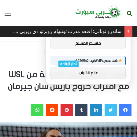
بحث
الق
×
توصيات :
عن
ساندرو تونالي: أقنعه مدرب توتنهام روبرتو دي زيربي بسرعة بالتوقيع
باقة متميزة VIP (كود: AA26790):
ماسنجر المسلم
الرئيسية
/
أخبار الرياضة
باقة متميزة VIP (كود: AA86842):
أخبار الرياضة
عالم الشباب
تعود ماري إيربس القريبة من WSL
مع اقتراب خروج باريس سان جيرمان
فيسبوك
تويتر
لينكدإن
بينتيريست
واتساب