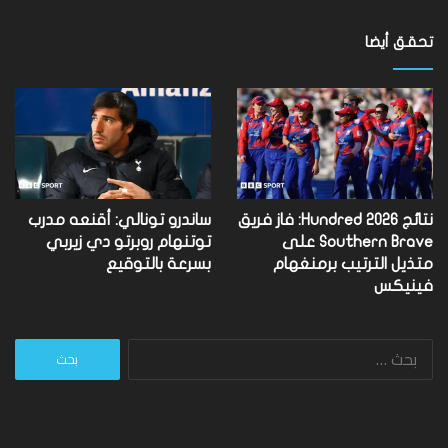
تحقق أيضا
نتائج Hundred 2026: فاز فريق
ساندرو تونالي: أقنعه مدرب
Southern Brave على
توتنهام روبرتو دي زيربي
متذيل الترتيب برمنغهام
بسرعة بالتوقيع
فينيكس
البحث
عن: