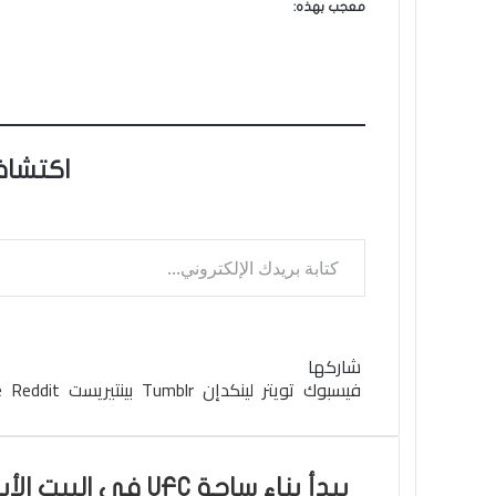
معجب بهذه:
اكتشاف
كتابة بريدك الإلكتروني...
تويتر
فيسبوك
لينكدإن
واتساب
بينتيريست
شاركها
فيسبوك
تويتر
لينكدإن
بينتيريست
يبدأ بناء ساحة UFC في البيت الأبيض