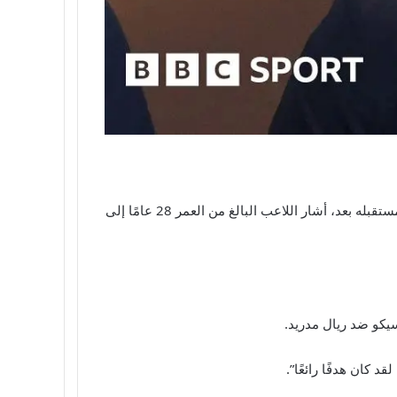
أمضى المهاجم الإنجليزي ماركوس راشفورد الموسم على سبيل الإعارة في برشلونة من مانشستر يونايتد – وبينما لم يتم تحديد مستقبله بعد، أشار اللاعب البالغ من العمر 28 عامًا إلى
يكو ضد ريال مدريد.
 كان هدفًا رائعًا”.