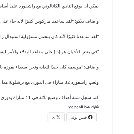
يمكن أن يوقع النادي الكاتالوني مع راشفورد على أساس دائم مقابل 35 مليون يورو (30 م
وأضاف ديكو: “لقد ساعدنا ماركوس كثيرًا لأنه جاء على 
“لقد ساعدنا كثيرًا لأنه كان يتحمل مسؤولية استبدال رافي
“في بعض الأحيان هو [is] على مقاعد البدلاء والأمر ليس سهلا لكنه كان رد فعله جيدا للغاية وفعل كل شيء.
وأضاف: “موسمه كان جيدًا للغاية ونحن سعداء بفوزه بالدوري معنا. إنه يستحق”. [it]إنه يعمل ك
ولعب راشفورد 32 مباراة في الدوري مع برشلونة هذا الموسم، وسجل ثمانية أهداف وقدم سبع تمريرات حاسمة.
كما سجل ستة أهداف وصنع ثلاثة في 11 مباراة بدوري أبطال أوروبا.
شارك هذا الموضوع:
فيس بوك
X