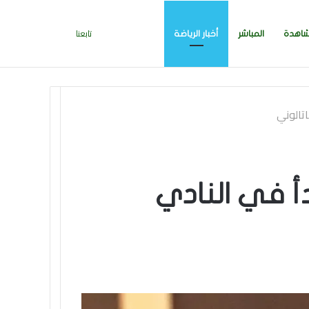
بحث
إضافة
تسجيل
تابعنا
اهدة
المباشر
أخبار الرياضة
 مدرب توتنهام روبرتو دي زيربي بسرعة بالتوقيع
الجديد
عن
عمود
الدخول
تالوني
جانبي
أ في النادي