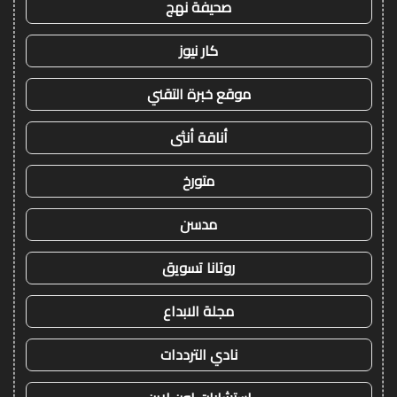
صحيفة نهج
كار نيوز
موقع خبرة التقني
أناقة أنثى
متورخ
مدسن
روتانا تسويق
مجلة الابداع
نادي الترددات