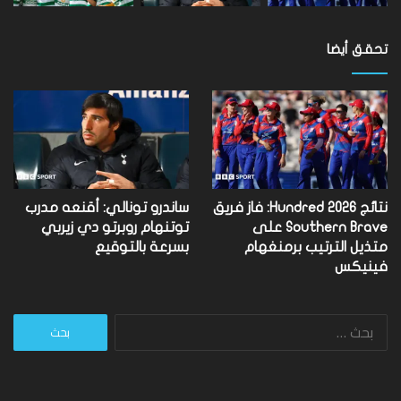
تحقق أيضا
نتائج Hundred 2026: فاز فريق
ساندرو تونالي: أقنعه مدرب
Southern Brave على
توتنهام روبرتو دي زيربي
متذيل الترتيب برمنغهام
بسرعة بالتوقيع
فينيكس
البحث
عن: