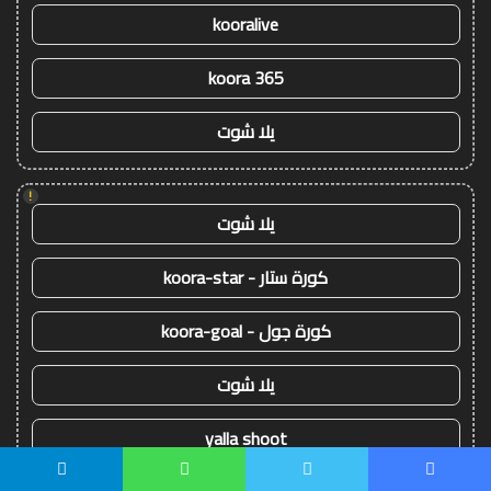
kooralive
koora 365
يلا شوت
!
يلا شوت
كورة ستار - koora-star
كورة جول - koora-goal
يلا شوت
yalla shoot
يسبوك
تويتر
واتساب
تيلقرام