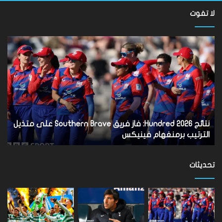
لا تفوت
نتائج
Hundred
2026:
فاز
فريق
Southern
Brave
على
متذيل
نتائج Hundred 2026: فاز فريق Southern Brave على متذيل
الترتيب
الترتيب برمنغهام فينيكس
برمنغهام
فينيكس
تحديثات