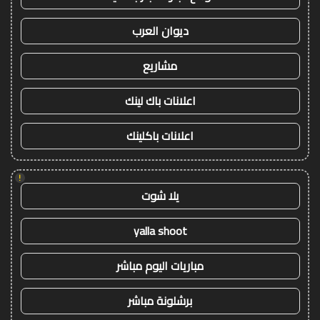
ديوان العرب
مشاريع
اعلانات باك لينك
اعلانات باكلينك
!
يلا شوت
yalla shoot
مباريات اليوم مباشر
برشلونة مباشر